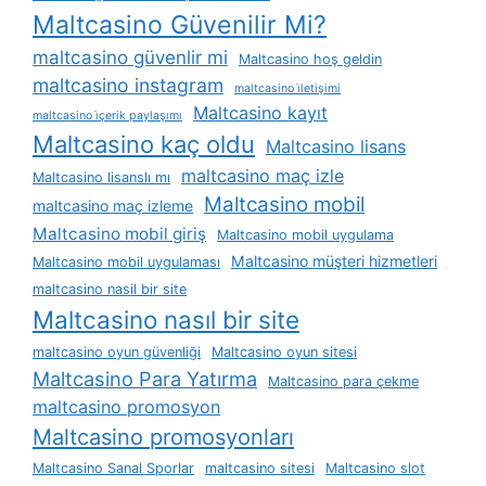
Maltcasino Güvenilir Mi?
maltcasino güvenlir mi
Maltcasino hoş geldin
maltcasino instagram
maltcasino i̇letişimi
Maltcasino kayıt
maltcasino i̇çerik paylaşımı
Maltcasino kaç oldu
Maltcasino lisans
maltcasino maç izle
Maltcasino lisanslı mı
Maltcasino mobil
maltcasino maç izleme
Maltcasino mobil giriş
Maltcasino mobil uygulama
Maltcasino müşteri hizmetleri
Maltcasino mobil uygulaması
maltcasino nasil bir site
Maltcasino nasıl bir site
maltcasino oyun güvenliği
Maltcasino oyun sitesi
Maltcasino Para Yatırma
Maltcasino para çekme
maltcasino promosyon
Maltcasino promosyonları
Maltcasino Sanal Sporlar
maltcasino sitesi
Maltcasino slot