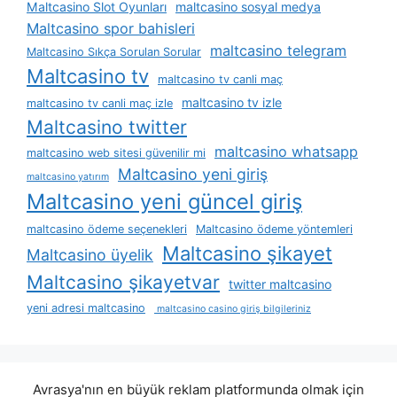
Maltcasino Slot Oyunları
maltcasino sosyal medya
Maltcasino spor bahisleri
maltcasino telegram
Maltcasino Sıkça Sorulan Sorular
Maltcasino tv
maltcasino tv canli maç
maltcasino tv izle
maltcasino tv canli maç izle
Maltcasino twitter
maltcasino whatsapp
maltcasino web sitesi güvenilir mi
Maltcasino yeni giriş
maltcasino yatırım
Maltcasino yeni güncel giriş
maltcasino ödeme seçenekleri
Maltcasino ödeme yöntemleri
Maltcasino şikayet
Maltcasino üyelik
Maltcasino şikayetvar
twitter maltcasino
yeni adresi maltcasino
maltcasino casino giriş bilgileriniz
Avrasya'nın en büyük reklam platformunda olmak için