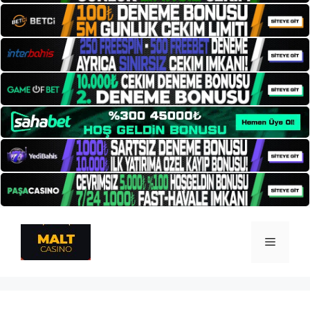
İçeriğe
atla
Menü