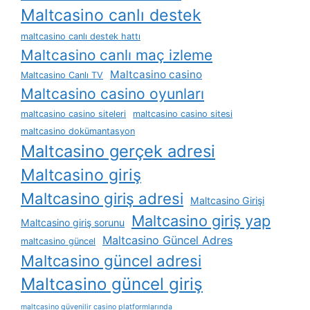
Maltcasino canlı destek
maltcasino canlı destek hattı
Maltcasino canlı maç izleme
Maltcasino casino
Maltcasino Canlı TV
Maltcasino casino oyunları
maltcasino casino siteleri
maltcasino casino sitesi
maltcasino dokümantasyon
Maltcasino gerçek adresi
Maltcasino giriş
Maltcasino giriş adresi
Maltcasino Girişi
Maltcasino giriş yap
Maltcasino giriş sorunu
Maltcasino Güncel Adres
maltcasino güncel
Maltcasino güncel adresi
Maltcasino güncel giriş
maltcasino güvenilir casino platformlarında