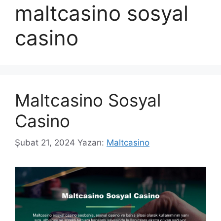
maltcasino sosyal
casino
Maltcasino Sosyal
Casino
Şubat 21, 2024
Yazarı:
Maltcasino