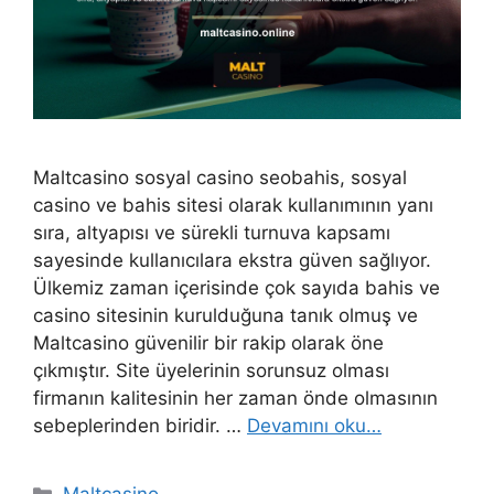
Maltcasino sosyal casino seobahis, sosyal
casino ve bahis sitesi olarak kullanımının yanı
sıra, altyapısı ve sürekli turnuva kapsamı
sayesinde kullanıcılara ekstra güven sağlıyor.
Ülkemiz zaman içerisinde çok sayıda bahis ve
casino sitesinin kurulduğuna tanık olmuş ve
Maltcasino güvenilir bir rakip olarak öne
çıkmıştır. Site üyelerinin sorunsuz olması
firmanın kalitesinin her zaman önde olmasının
sebeplerinden biridir. …
Devamını oku…
Kategoriler