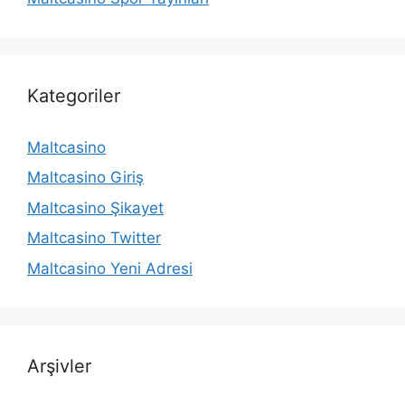
Kategoriler
Maltcasino
Maltcasino Giriş
Maltcasino Şikayet
Maltcasino Twitter
Maltcasino Yeni Adresi
Arşivler