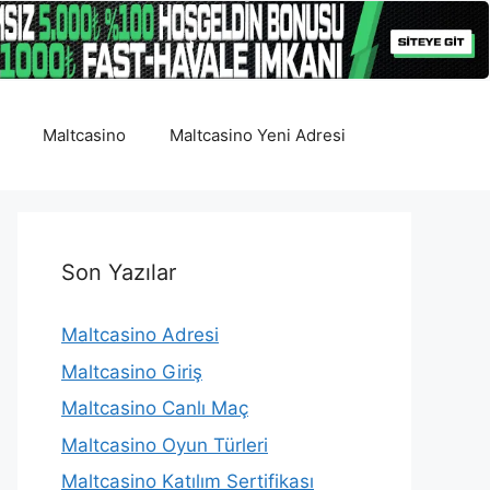
Maltcasino
Maltcasino Yeni Adresi
Son Yazılar
Maltcasino Adresi
Maltcasino Giriş
Maltcasino Canlı Maç
Maltcasino Oyun Türleri
Maltcasino Katılım Sertifikası