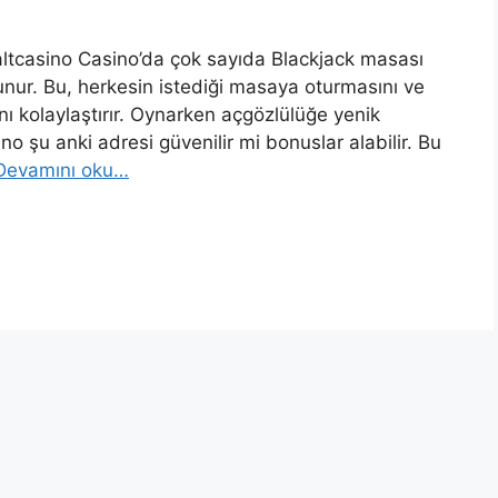
altcasino Casino’da çok sayıda Blackjack masası
unur. Bu, herkesin istediği masaya oturmasını ve
 kolaylaştırır. Oynarken açgözlülüğe yenik
şu anki adresi güvenilir mi bonuslar alabilir. Bu
Devamını oku…