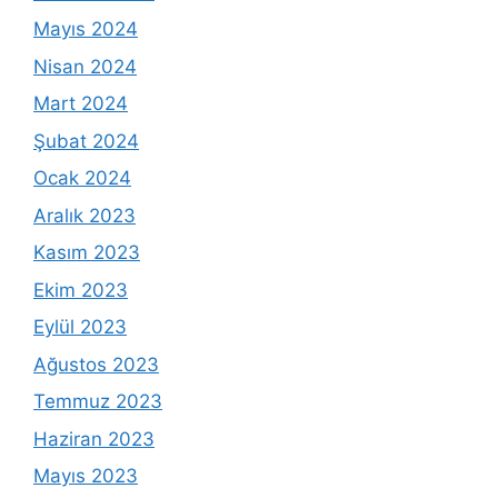
Mayıs 2024
Nisan 2024
Mart 2024
Şubat 2024
Ocak 2024
Aralık 2023
Kasım 2023
Ekim 2023
Eylül 2023
Ağustos 2023
Temmuz 2023
Haziran 2023
Mayıs 2023