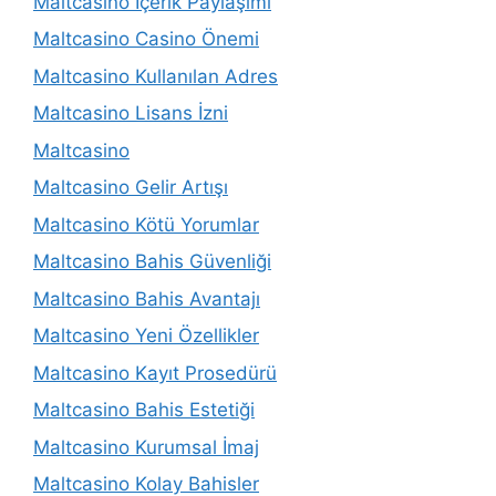
Maltcasino İçerik Paylaşımı
Maltcasino Casino Önemi
Maltcasino Kullanılan Adres
Maltcasino Lisans İzni
Maltcasino
Maltcasino Gelir Artışı
Maltcasino Kötü Yorumlar
Maltcasino Bahis Güvenliği
Maltcasino Bahis Avantajı
Maltcasino Yeni Özellikler
Maltcasino Kayıt Prosedürü
Maltcasino Bahis Estetiği
Maltcasino Kurumsal İmaj
Maltcasino Kolay Bahisler