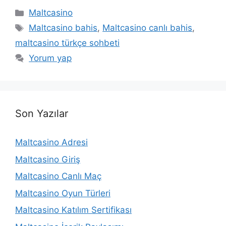
Kategoriler
Maltcasino
Etiketler
Maltcasino bahis
,
Maltcasino canlı bahis
,
maltcasino türkçe sohbeti
Yorum yap
Son Yazılar
Maltcasino Adresi
Maltcasino Giriş
Maltcasino Canlı Maç
Maltcasino Oyun Türleri
Maltcasino Katılım Sertifikası