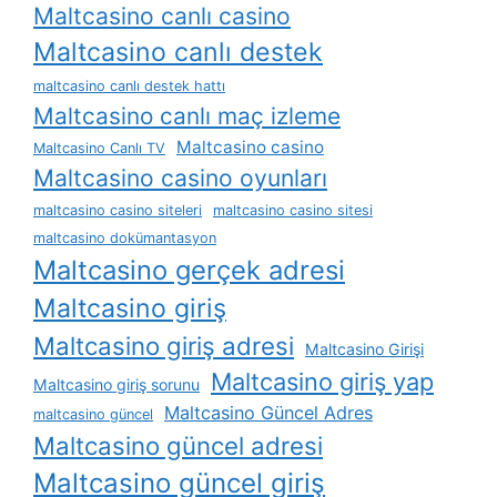
Maltcasino canlı casino
Maltcasino canlı destek
maltcasino canlı destek hattı
Maltcasino canlı maç izleme
Maltcasino casino
Maltcasino Canlı TV
Maltcasino casino oyunları
maltcasino casino siteleri
maltcasino casino sitesi
maltcasino dokümantasyon
Maltcasino gerçek adresi
Maltcasino giriş
Maltcasino giriş adresi
Maltcasino Girişi
Maltcasino giriş yap
Maltcasino giriş sorunu
Maltcasino Güncel Adres
maltcasino güncel
Maltcasino güncel adresi
Maltcasino güncel giriş