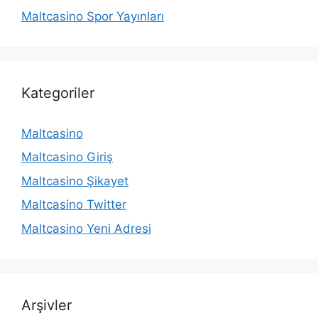
Maltcasino Spor Yayınları
Kategoriler
Maltcasino
Maltcasino Giriş
Maltcasino Şikayet
Maltcasino Twitter
Maltcasino Yeni Adresi
Arşivler