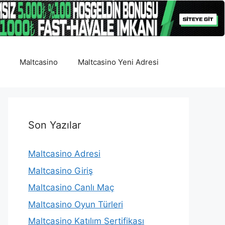
Maltcasino
Maltcasino Yeni Adresi
Son Yazılar
Maltcasino Adresi
Maltcasino Giriş
Maltcasino Canlı Maç
Maltcasino Oyun Türleri
Maltcasino Katılım Sertifikası