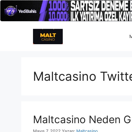
İçeriğe
atla
M
Maltcasino Twitt
Maltcasino Neden Gi
Mayıs 7, 2022
Yazarı:
Maltcasino