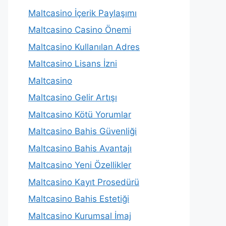
Maltcasino İçerik Paylaşımı
Maltcasino Casino Önemi
Maltcasino Kullanılan Adres
Maltcasino Lisans İzni
Maltcasino
Maltcasino Gelir Artışı
Maltcasino Kötü Yorumlar
Maltcasino Bahis Güvenliği
Maltcasino Bahis Avantajı
Maltcasino Yeni Özellikler
Maltcasino Kayıt Prosedürü
Maltcasino Bahis Estetiği
Maltcasino Kurumsal İmaj