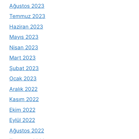
Ağustos 2023
Temmuz 2023
Haziran 2023
Mayıs 2023
Nisan 2023
Mart 2023
Şubat 2023
Ocak 2023
Aralık 2022
Kasım 2022
Ekim 2022
Eylül 2022
Ağustos 2022