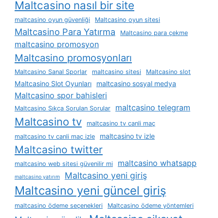
Maltcasino nasıl bir site
maltcasino oyun güvenliği
Maltcasino oyun sitesi
Maltcasino Para Yatırma
Maltcasino para çekme
maltcasino promosyon
Maltcasino promosyonları
Maltcasino Sanal Sporlar
maltcasino sitesi
Maltcasino slot
Maltcasino Slot Oyunları
maltcasino sosyal medya
Maltcasino spor bahisleri
maltcasino telegram
Maltcasino Sıkça Sorulan Sorular
Maltcasino tv
maltcasino tv canli maç
maltcasino tv izle
maltcasino tv canli maç izle
Maltcasino twitter
maltcasino whatsapp
maltcasino web sitesi güvenilir mi
Maltcasino yeni giriş
maltcasino yatırım
Maltcasino yeni güncel giriş
maltcasino ödeme seçenekleri
Maltcasino ödeme yöntemleri