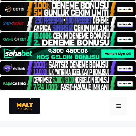
İçeriğe
atla
Menü