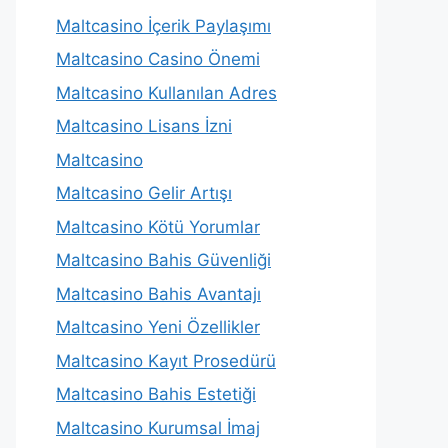
Maltcasino İçerik Paylaşımı
Maltcasino Casino Önemi
Maltcasino Kullanılan Adres
Maltcasino Lisans İzni
Maltcasino
Maltcasino Gelir Artışı
Maltcasino Kötü Yorumlar
Maltcasino Bahis Güvenliği
Maltcasino Bahis Avantajı
Maltcasino Yeni Özellikler
Maltcasino Kayıt Prosedürü
Maltcasino Bahis Estetiği
Maltcasino Kurumsal İmaj