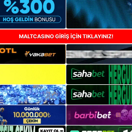
MALTCASINO GİRİŞ İÇİN TIKLAYINIZ!