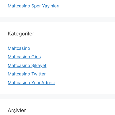
Maltcasino Spor Yayınları
Kategoriler
Maltcasino
Maltcasino Giriş
Maltcasino Şikayet
Maltcasino Twitter
Maltcasino Yeni Adresi
Arşivler