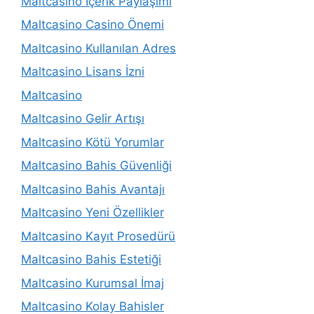
Maltcasino İçerik Paylaşımı
Maltcasino Casino Önemi
Maltcasino Kullanılan Adres
Maltcasino Lisans İzni
Maltcasino
Maltcasino Gelir Artışı
Maltcasino Kötü Yorumlar
Maltcasino Bahis Güvenliği
Maltcasino Bahis Avantajı
Maltcasino Yeni Özellikler
Maltcasino Kayıt Prosedürü
Maltcasino Bahis Estetiği
Maltcasino Kurumsal İmaj
Maltcasino Kolay Bahisler