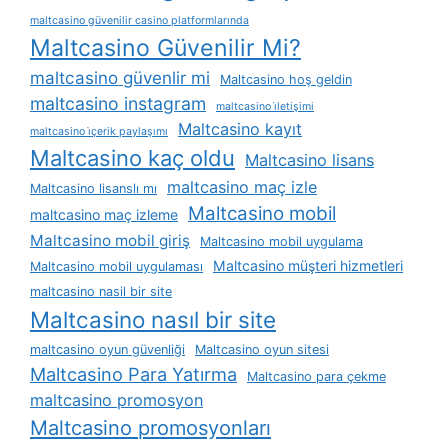
maltcasino güvenilir casino platformlarında
Maltcasino Güvenilir Mi?
maltcasino güvenlir mi
Maltcasino hoş geldin
maltcasino instagram
maltcasino i̇letişimi
Maltcasino kayıt
maltcasino i̇çerik paylaşımı
Maltcasino kaç oldu
Maltcasino lisans
maltcasino maç izle
Maltcasino lisanslı mı
Maltcasino mobil
maltcasino maç izleme
Maltcasino mobil giriş
Maltcasino mobil uygulama
Maltcasino müşteri hizmetleri
Maltcasino mobil uygulaması
maltcasino nasil bir site
Maltcasino nasıl bir site
maltcasino oyun güvenliği
Maltcasino oyun sitesi
Maltcasino Para Yatırma
Maltcasino para çekme
maltcasino promosyon
Maltcasino promosyonları