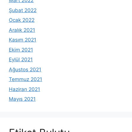
Mart 2022
Şubat 2022
Ocak 2022
Aralık 2021
Kasım 2021
Ekim 2021
Eylül 2021
Ağustos 2021
Temmuz 2021
Haziran 2021
Mayıs 2021