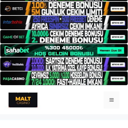
İçeriğe
atla
Menü