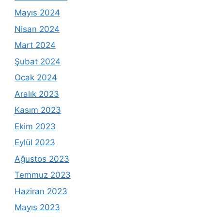
Mayıs 2024
Nisan 2024
Mart 2024
Şubat 2024
Ocak 2024
Aralık 2023
Kasım 2023
Ekim 2023
Eylül 2023
Ağustos 2023
Temmuz 2023
Haziran 2023
Mayıs 2023