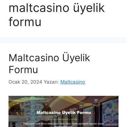
maltcasino üyelik
formu
Maltcasino Üyelik
Formu
Ocak 20, 2024
Yazarı:
Maltcasino