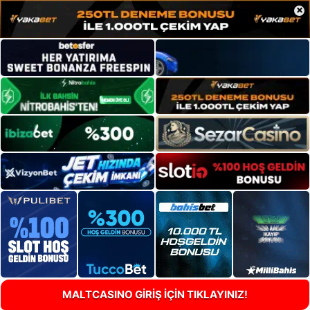
×
MALTCASINO GİRİŞ İÇİN TIKLAYINIZ!