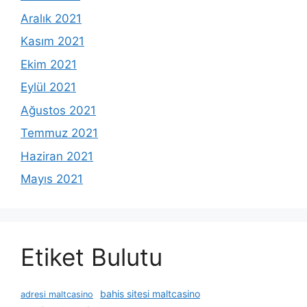
Aralık 2021
Kasım 2021
Ekim 2021
Eylül 2021
Ağustos 2021
Temmuz 2021
Haziran 2021
Mayıs 2021
Etiket Bulutu
bahis sitesi maltcasino
adresi maltcasino