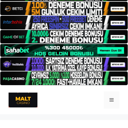
İçeriğe
atla
Menü