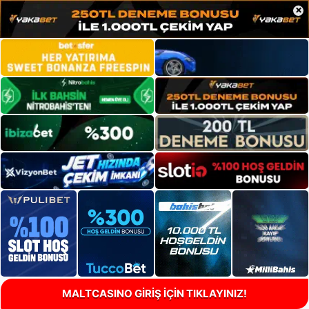
×
MALTCASINO GİRİŞ İÇİN TIKLAYINIZ!