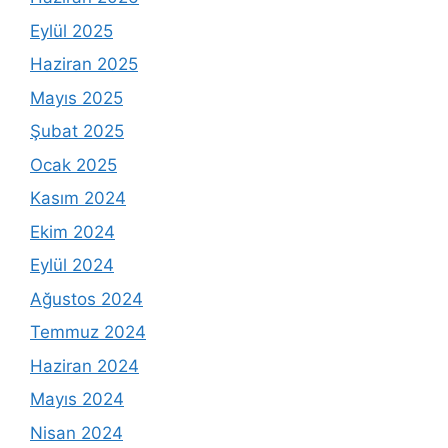
Eylül 2025
Haziran 2025
Mayıs 2025
Şubat 2025
Ocak 2025
Kasım 2024
Ekim 2024
Eylül 2024
Ağustos 2024
Temmuz 2024
Haziran 2024
Mayıs 2024
Nisan 2024