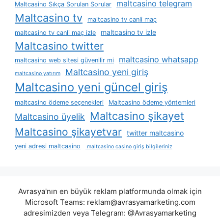
maltcasino telegram
Maltcasino Sıkça Sorulan Sorular
Maltcasino tv
maltcasino tv canli maç
maltcasino tv izle
maltcasino tv canli maç izle
Maltcasino twitter
maltcasino whatsapp
maltcasino web sitesi güvenilir mi
Maltcasino yeni giriş
maltcasino yatırım
Maltcasino yeni güncel giriş
maltcasino ödeme seçenekleri
Maltcasino ödeme yöntemleri
Maltcasino şikayet
Maltcasino üyelik
Maltcasino şikayetvar
twitter maltcasino
yeni adresi maltcasino
maltcasino casino giriş bilgileriniz
Avrasya'nın en büyük reklam platformunda olmak için
Microsoft Teams:
reklam@avrasyamarketing.com
adresimizden veya Telegram: @Avrasyamarketing