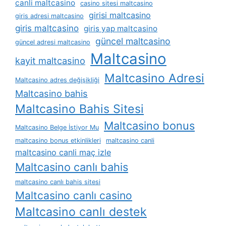
canli maltcasino
casino sitesi maltcasino
girisi maltcasino
giris adresi maltcasino
giris maltcasino
giris yap maltcasino
güncel maltcasino
güncel adresi maltcasino
Maltcasino
kayit maltcasino
Maltcasino Adresi
Maltcasino adres değişikliği
Maltcasino bahis
Maltcasino Bahis Sitesi
Maltcasino bonus
Maltcasino Belge İstiyor Mu
maltcasino bonus etkinlikleri
maltcasino canli
maltcasino canli maç izle
Maltcasino canlı bahis
maltcasino canlı bahis sitesi
Maltcasino canlı casino
Maltcasino canlı destek