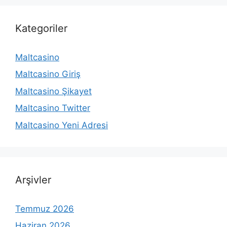
Kategoriler
Maltcasino
Maltcasino Giriş
Maltcasino Şikayet
Maltcasino Twitter
Maltcasino Yeni Adresi
Arşivler
Temmuz 2026
Haziran 2026