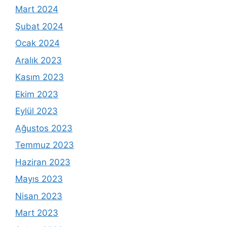
Mart 2024
Şubat 2024
Ocak 2024
Aralık 2023
Kasım 2023
Ekim 2023
Eylül 2023
Ağustos 2023
Temmuz 2023
Haziran 2023
Mayıs 2023
Nisan 2023
Mart 2023