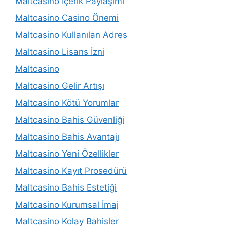
Maltcasino İçerik Paylaşımı
Maltcasino Casino Önemi
Maltcasino Kullanılan Adres
Maltcasino Lisans İzni
Maltcasino
Maltcasino Gelir Artışı
Maltcasino Kötü Yorumlar
Maltcasino Bahis Güvenliği
Maltcasino Bahis Avantajı
Maltcasino Yeni Özellikler
Maltcasino Kayıt Prosedürü
Maltcasino Bahis Estetiği
Maltcasino Kurumsal İmaj
Maltcasino Kolay Bahisler