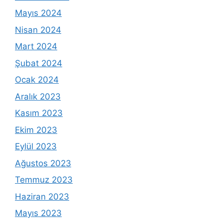
Mayıs 2024
Nisan 2024
Mart 2024
Şubat 2024
Ocak 2024
Aralık 2023
Kasım 2023
Ekim 2023
Eylül 2023
Ağustos 2023
Temmuz 2023
Haziran 2023
Mayıs 2023