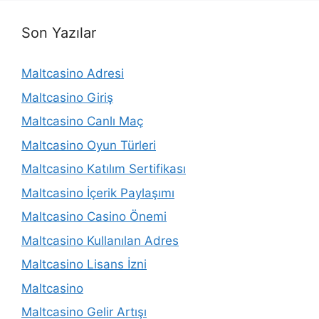
Son Yazılar
Maltcasino Adresi
Maltcasino Giriş
Maltcasino Canlı Maç
Maltcasino Oyun Türleri
Maltcasino Katılım Sertifikası
Maltcasino İçerik Paylaşımı
Maltcasino Casino Önemi
Maltcasino Kullanılan Adres
Maltcasino Lisans İzni
Maltcasino
Maltcasino Gelir Artışı