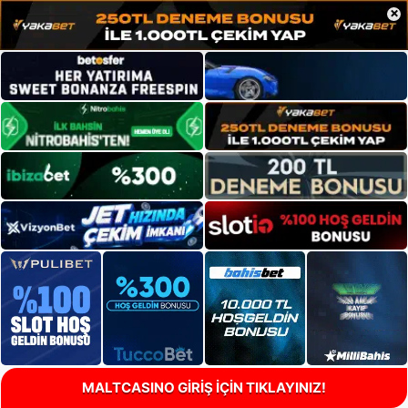
×
MALTCASINO GİRİŞ İÇİN TIKLAYINIZ!