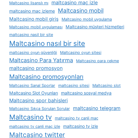
maltcasino maç izle
Maltcasino lisanslı mı
Maltcasino mobil
maltcasino maç izleme
Maltcasino mobil giriş
Maltcasino mobil uygulama
Maltcasino müşteri hizmetleri
Maltcasino mobil uygulaması
maltcasino nasil bir site
Maltcasino nasıl bir site
maltcasino oyun güvenliği
Maltcasino oyun sitesi
Maltcasino Para Yatırma
Maltcasino para çekme
maltcasino promosyon
Maltcasino promosyonları
Maltcasino Sanal Sporlar
maltcasino sitesi
Maltcasino slot
Maltcasino Slot Oyunları
maltcasino sosyal medya
Maltcasino spor bahisleri
maltcasino telegram
Maltcasino Sıkça Sorulan Sorular
Maltcasino tv
maltcasino tv canli maç
maltcasino tv izle
maltcasino tv canli maç izle
Maltcasino twitter