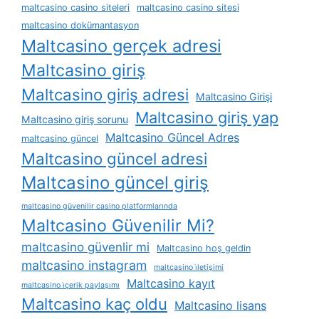
maltcasino casino siteleri
maltcasino casino sitesi
maltcasino dokümantasyon
Maltcasino gerçek adresi
Maltcasino giriş
Maltcasino giriş adresi
Maltcasino Girişi
Maltcasino giriş yap
Maltcasino giriş sorunu
Maltcasino Güncel Adres
maltcasino güncel
Maltcasino güncel adresi
Maltcasino güncel giriş
maltcasino güvenilir casino platformlarında
Maltcasino Güvenilir Mi?
maltcasino güvenlir mi
Maltcasino hoş geldin
maltcasino instagram
maltcasino i̇letişimi
Maltcasino kayıt
maltcasino i̇çerik paylaşımı
Maltcasino kaç oldu
Maltcasino lisans