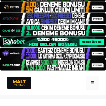
İçeriğe
atla
Menü