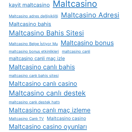
Maltcasino
kayit maltcasino
Maltcasino Adresi
Maltcasino adres değişikliği
Maltcasino bahis
Maltcasino Bahis Sitesi
Maltcasino bonus
Maltcasino Belge İstiyor Mu
maltcasino bonus etkinlikleri
maltcasino canli
maltcasino canli maç izle
Maltcasino canlı bahis
maltcasino canlı bahis sitesi
Maltcasino canlı casino
Maltcasino canlı destek
maltcasino canlı destek hattı
Maltcasino canlı maç izleme
Maltcasino casino
Maltcasino Canlı TV
Maltcasino casino oyunları