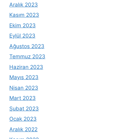
Aralık 2023
Kasım 2023
Ekim 2023
Eylül 2023
Ağustos 2023
Temmuz 2023
Haziran 2023
Mayıs 2023
Nisan 2023
Mart 2023
Şubat 2023
Ocak 2023
Aralık 2022