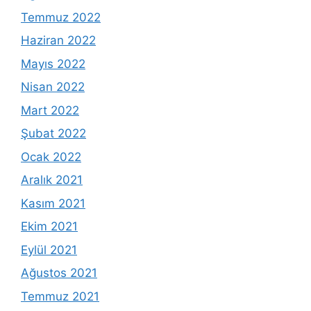
Temmuz 2022
Haziran 2022
Mayıs 2022
Nisan 2022
Mart 2022
Şubat 2022
Ocak 2022
Aralık 2021
Kasım 2021
Ekim 2021
Eylül 2021
Ağustos 2021
Temmuz 2021