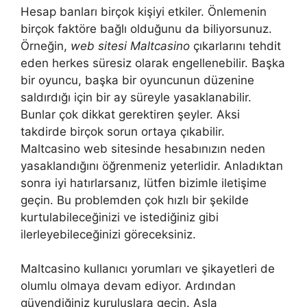
Hesap banları birçok kişiyi etkiler. Önlemenin
birçok faktöre bağlı olduğunu da biliyorsunuz.
Örneğin,
web sitesi Maltcasino
çıkarlarını tehdit
eden herkes süresiz olarak engellenebilir. Başka
bir oyuncu, başka bir oyuncunun düzenine
saldırdığı için bir ay süreyle yasaklanabilir.
Bunlar çok dikkat gerektiren şeyler. Aksi
takdirde birçok sorun ortaya çıkabilir.
Maltcasino web sitesinde hesabınızın neden
yasaklandığını öğrenmeniz yeterlidir. Anladıktan
sonra iyi hatırlarsanız, lütfen bizimle iletişime
geçin. Bu problemden çok hızlı bir şekilde
kurtulabileceğinizi ve istediğiniz gibi
ilerleyebileceğinizi göreceksiniz.
Maltcasino kullanıcı yorumları ve şikayetleri de
olumlu olmaya devam ediyor. Ardından
güvendiğiniz kuruluşlara geçin. Asla