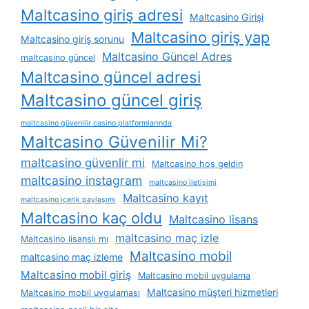
Maltcasino giriş adresi
Maltcasino Girişi
Maltcasino giriş yap
Maltcasino giriş sorunu
Maltcasino Güncel Adres
maltcasino güncel
Maltcasino güncel adresi
Maltcasino güncel giriş
maltcasino güvenilir casino platformlarında
Maltcasino Güvenilir Mi?
maltcasino güvenlir mi
Maltcasino hoş geldin
maltcasino instagram
maltcasino i̇letişimi
Maltcasino kayıt
maltcasino i̇çerik paylaşımı
Maltcasino kaç oldu
Maltcasino lisans
maltcasino maç izle
Maltcasino lisanslı mı
Maltcasino mobil
maltcasino maç izleme
Maltcasino mobil giriş
Maltcasino mobil uygulama
Maltcasino müşteri hizmetleri
Maltcasino mobil uygulaması