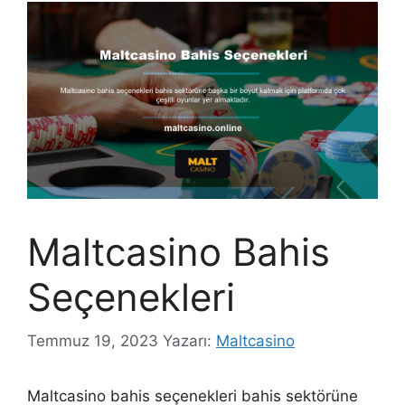
Maltcasino Bahis
Seçenekleri
Temmuz 19, 2023
Yazarı:
Maltcasino
Maltcasino bahis seçenekleri bahis sektörüne