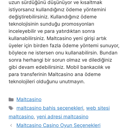
uzun sürdüğünü düşünüyor ve kısaltmak
istiyorsanız kullandığınız ödeme yöntemini
değiştirebilirsiniz. Kullandığınız ödeme
teknolojisinin sunduğu promosyonları
inceleyebilir ve para yatırdıktan sonra
kullanabilirsiniz. Maltcasino yeni girişi artık
üyeler için birden fazla ödeme yöntemi sunuyor,
böylece ne istersen onu kullanabilirsin. Bundan
sonra herhangi bir sorun olmaz ve dilediğiniz
gibi devam edebilirsiniz. Mobil bankacılık ve
para transferinin Maltcasino ana ödeme
teknolojileri olduğunu unutmayın.
Kategoriler
Maltcasino
Etiketler
maltcasino bahis seçenekleri
,
web sitesi
maltcasino
,
yeni adresi maltcasino
Maltcasino Casino Oyun Seçenekleri