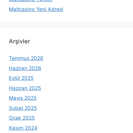
Maltcasino Yeni Adresi
Arşivler
Temmuz 2026
Haziran 2026
Eylül 2025
Haziran 2025
Mayıs 2025
Şubat 2025
Ocak 2025
Kasım 2024