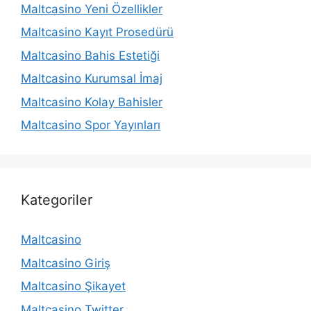
Maltcasino Yeni Özellikler
Maltcasino Kayıt Prosedürü
Maltcasino Bahis Estetiği
Maltcasino Kurumsal İmaj
Maltcasino Kolay Bahisler
Maltcasino Spor Yayınları
Kategoriler
Maltcasino
Maltcasino Giriş
Maltcasino Şikayet
Maltcasino Twitter