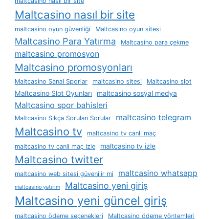
maltcasino nasil bir site
Maltcasino nasıl bir site
maltcasino oyun güvenliği
Maltcasino oyun sitesi
Maltcasino Para Yatırma
Maltcasino para çekme
maltcasino promosyon
Maltcasino promosyonları
Maltcasino Sanal Sporlar
maltcasino sitesi
Maltcasino slot
Maltcasino Slot Oyunları
maltcasino sosyal medya
Maltcasino spor bahisleri
maltcasino telegram
Maltcasino Sıkça Sorulan Sorular
Maltcasino tv
maltcasino tv canli maç
maltcasino tv izle
maltcasino tv canli maç izle
Maltcasino twitter
maltcasino whatsapp
maltcasino web sitesi güvenilir mi
Maltcasino yeni giriş
maltcasino yatırım
Maltcasino yeni güncel giriş
maltcasino ödeme seçenekleri
Maltcasino ödeme yöntemleri