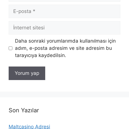
E-
posta
İnternet
sitesi
Daha sonraki yorumlarımda kullanılması için
adım, e-posta adresim ve site adresim bu
tarayıcıya kaydedilsin.
Son Yazılar
Maltcasino Adresi