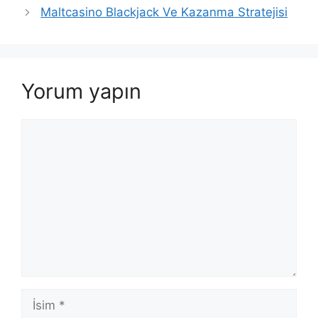
Maltcasino Blackjack Ve Kazanma Stratejisi
Yorum yapın
Yorum
İsim