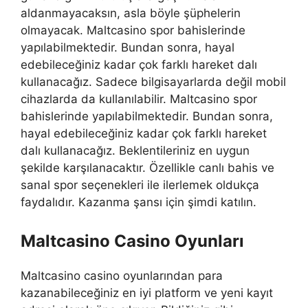
aldanmayacaksın, asla böyle şüphelerin
olmayacak. Maltcasino spor bahislerinde
yapılabilmektedir. Bundan sonra, hayal
edebileceğiniz kadar çok farklı hareket dalı
kullanacağız. Sadece bilgisayarlarda değil mobil
cihazlarda da kullanılabilir. Maltcasino spor
bahislerinde yapılabilmektedir. Bundan sonra,
hayal edebileceğiniz kadar çok farklı hareket
dalı kullanacağız. Beklentileriniz en uygun
şekilde karşılanacaktır. Özellikle canlı bahis ve
sanal spor seçenekleri ile ilerlemek oldukça
faydalıdır. Kazanma şansı için şimdi katılın.
Maltcasino Casino Oyunları
Maltcasino casino oyunlarından para
kazanabileceğiniz en iyi platform ve yeni kayıt