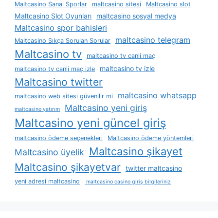
Maltcasino Sanal Sporlar
maltcasino sitesi
Maltcasino slot
Maltcasino Slot Oyunları
maltcasino sosyal medya
Maltcasino spor bahisleri
maltcasino telegram
Maltcasino Sıkça Sorulan Sorular
Maltcasino tv
maltcasino tv canli maç
maltcasino tv izle
maltcasino tv canli maç izle
Maltcasino twitter
maltcasino whatsapp
maltcasino web sitesi güvenilir mi
Maltcasino yeni giriş
maltcasino yatırım
Maltcasino yeni güncel giriş
maltcasino ödeme seçenekleri
Maltcasino ödeme yöntemleri
Maltcasino şikayet
Maltcasino üyelik
Maltcasino şikayetvar
twitter maltcasino
yeni adresi maltcasino
maltcasino casino giriş bilgileriniz