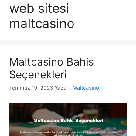
web sitesi
maltcasino
Maltcasino Bahis
Seçenekleri
Temmuz 19, 2023
Yazarı:
Maltcasino