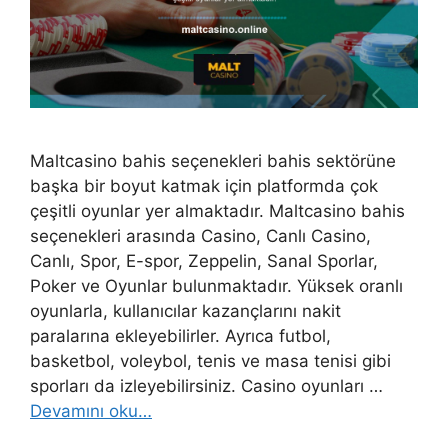
Maltcasino bahis seçenekleri bahis sektörüne
başka bir boyut katmak için platformda çok
çeşitli oyunlar yer almaktadır. Maltcasino bahis
seçenekleri arasında Casino, Canlı Casino,
Canlı, Spor, E-spor, Zeppelin, Sanal Sporlar,
Poker ve Oyunlar bulunmaktadır. Yüksek oranlı
oyunlarla, kullanıcılar kazançlarını nakit
paralarına ekleyebilirler. Ayrıca futbol, ​​
basketbol, ​​voleybol, tenis ve masa tenisi gibi
sporları da izleyebilirsiniz. Casino oyunları …
Devamını oku…