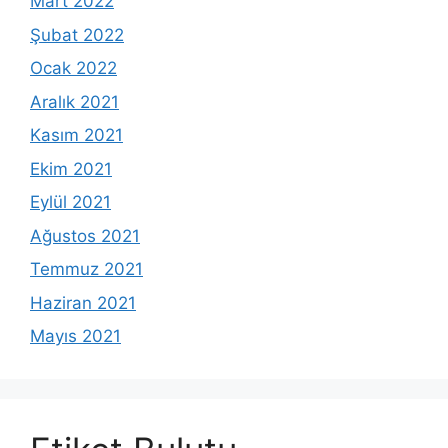
Mart 2022
Şubat 2022
Ocak 2022
Aralık 2021
Kasım 2021
Ekim 2021
Eylül 2021
Ağustos 2021
Temmuz 2021
Haziran 2021
Mayıs 2021