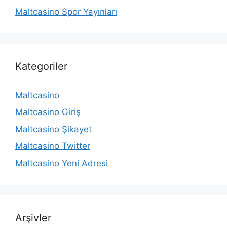
Maltcasino Spor Yayınları
Kategoriler
Maltcasino
Maltcasino Giriş
Maltcasino Şikayet
Maltcasino Twitter
Maltcasino Yeni Adresi
Arşivler