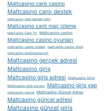
Maltcasino canlı casino
Maltcasino canlı destek
maltcasino canlı destek hattı
Maltcasino canlı maç izleme
Maltcasino casino
Maltcasino Canlı TV
Maltcasino casino oyunları
maltcasino casino siteleri
maltcasino casino sitesi
maltcasino dokümantasyon
Maltcasino gerçek adresi
Maltcasino giriş
Maltcasino giriş adresi
Maltcasino Girişi
Maltcasino giriş yap
Maltcasino giriş sorunu
Maltcasino Güncel Adres
maltcasino güncel
Maltcasino güncel adresi
Maltcasino güncel giriş