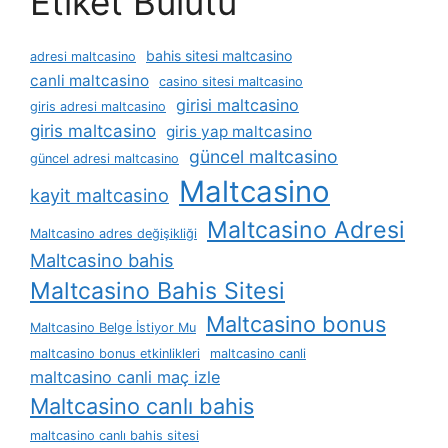
Etiket Bulutu
bahis sitesi maltcasino
adresi maltcasino
canli maltcasino
casino sitesi maltcasino
girisi maltcasino
giris adresi maltcasino
giris maltcasino
giris yap maltcasino
güncel maltcasino
güncel adresi maltcasino
Maltcasino
kayit maltcasino
Maltcasino Adresi
Maltcasino adres değişikliği
Maltcasino bahis
Maltcasino Bahis Sitesi
Maltcasino bonus
Maltcasino Belge İstiyor Mu
maltcasino bonus etkinlikleri
maltcasino canli
maltcasino canli maç izle
Maltcasino canlı bahis
maltcasino canlı bahis sitesi