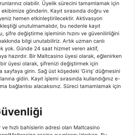
runlarınız olabilir. Üyelik sürecini tamamlamak için
 ekibimize gönderin. Kayıt sırasında doğru ve
niz hemen etkinleştirilecektir. Aktivasyon
leştiği unutulmamalıdır, bu nedenle kayıt
, şifre değiştirme işleminin hızını ve güvenilirliğini
akkında bilgi unutabiliriz. Artık uzman canlı
k yok. Günde 24 saat hizmet veren aktif,
a hazırdır. Bir Maltcasino üyesi olarak, eğlenirken
ir üyesi olarak, şifrenizi değiştirmek için
na sayfaya girin. Sağ üst köşedeki ‘Giriş’ düğmesini
alanına gidin. Kayıt işlemi sırasında kullandığınız e-
rlama bağlantısı alacaksınız. Süreci tamamlamak için
üvenliği
r ve hızlı bahislerin adresi olan Maltcasino