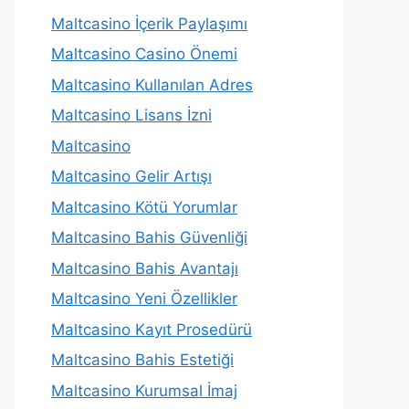
Maltcasino İçerik Paylaşımı
Maltcasino Casino Önemi
Maltcasino Kullanılan Adres
Maltcasino Lisans İzni
Maltcasino
Maltcasino Gelir Artışı
Maltcasino Kötü Yorumlar
Maltcasino Bahis Güvenliği
Maltcasino Bahis Avantajı
Maltcasino Yeni Özellikler
Maltcasino Kayıt Prosedürü
Maltcasino Bahis Estetiği
Maltcasino Kurumsal İmaj