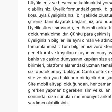
büyükseniz ve heyecana katılmak istiyor
olabilirsiniz. Üyelik formundaki gerekli b
koşuluyla üyeliğiniz hızlı bir şekilde oluştur
şifrenizi tanımlayarak başlarsınız, ardında
Üyelik süreci sırasında, en önemli nokta t
doldurmak olmalıdır. Çünkü para çekim işle
üyeliğinizin bilgileri ile aynı olmalı ve ad
tamamlanmıştır. Tüm bilgilerinizi verdikt
genel kural ve koşulları okuyun ve onayla
bahis ve casino dünyasının kapıları size açı
birimleri, platform alanındaki uzman temsil
sizi desteklemeyi bekliyor. Canlı destek 
site ve bir oyun hakkında bir içerik danışara
Site mobil altyapı olduğundan, her zaman 
girerken yapmanız gereken isim ve kullanıc
sonunda, size sunulan memnuniyet anketi
yardımcı olabilirsiniz.