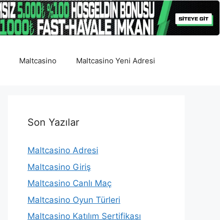
Maltcasino
Maltcasino Yeni Adresi
Son Yazılar
Maltcasino Adresi
Maltcasino Giriş
Maltcasino Canlı Maç
Maltcasino Oyun Türleri
Maltcasino Katılım Sertifikası