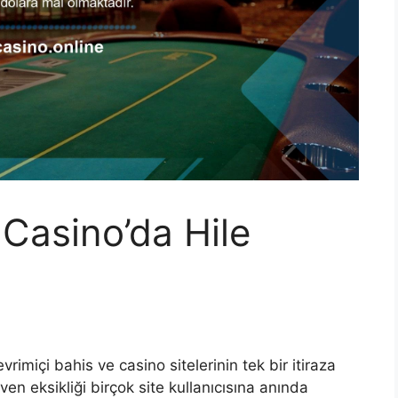
 Casino’da Hile
vrimiçi bahis ve casino sitelerinin tek bir itiraza
 eksikliği birçok site kullanıcısına anında