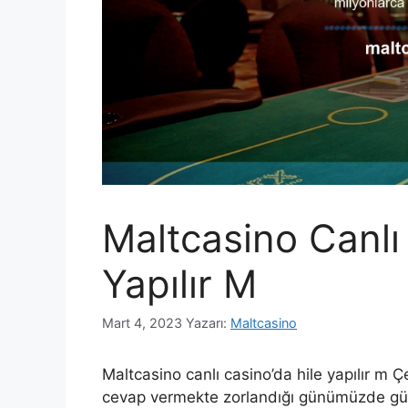
Maltcasino Canlı
Yapılır M
Mart 4, 2023
Yazarı:
Maltcasino
Maltcasino canlı casino’da hile yapılır m Çe
cevap vermekte zorlandığı günümüzde güven