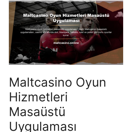
Maltcasino Oyun
Hizmetleri
Masaüstü
Uygulaması