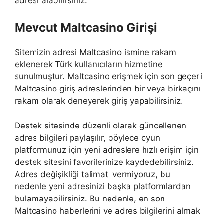
adresi alabilirsiniz.
Mevcut Maltcasino Girişi
Sitemizin adresi Maltcasino ismine rakam
eklenerek Türk kullanıcıların hizmetine
sunulmuştur. Maltcasino erişmek için son geçerli
Maltcasino giriş adreslerinden bir veya birkaçını
rakam olarak deneyerek giriş yapabilirsiniz.
Destek sitesinde düzenli olarak güncellenen
adres bilgileri paylaşılır, böylece oyun
platformunuz için yeni adreslere hızlı erişim için
destek sitesini favorilerinize kaydedebilirsiniz.
Adres değişikliği talimatı vermiyoruz, bu
nedenle yeni adresinizi başka platformlardan
bulamayabilirsiniz. Bu nedenle, en son
Maltcasino haberlerini ve adres bilgilerini almak