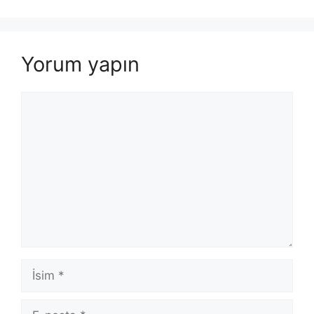
Yorum yapın
Yorum
İsim
E-