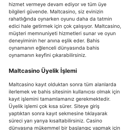
hizmet vermeye devam ediyor ve tüm üye
bilgileri güvende. Maltcasino, siz evinizin
rahatlığında oynarken oyunu daha da tatmin
edici hale getirmek için çok çalışıyor. Maltcasino,
müşteri memnuniyeti hizmetleri sunar ve oyun
deneyiminin her anına eşlik eder. Bahis
oynamanın eğlenceli dünyasında bahis
oynamanın keyfini çıkarabilirsiniz.
Maltcasino Üyelik İşlemi
Maltcasino kayıt olduktan sonra tüm alanlarda
ilerlemek ve bahis sitesinin kullanıcısı olmak için
kayıt işlemini tamamlamanız gerekmektedir.
Üyelik işlemi çok kısa sürer. Siteye giriş
yaptıktan sonra kayıt sekmesine tıklayarak
süreci yarı yarıya kısaltabilirsiniz. Casino
dünyasına mükemmel bir başlangıç ​​yapmak için