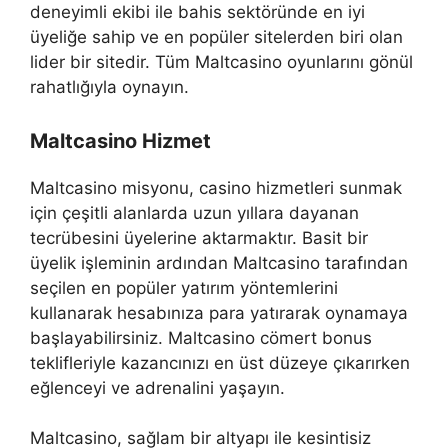
deneyimli ekibi ile bahis sektöründe en iyi
üyeliğe sahip ve en popüler sitelerden biri olan
lider bir sitedir. Tüm Maltcasino oyunlarını gönül
rahatlığıyla oynayın.
Maltcasino Hizmet
Maltcasino misyonu, casino hizmetleri sunmak
için çeşitli alanlarda uzun yıllara dayanan
tecrübesini üyelerine aktarmaktır. Basit bir
üyelik işleminin ardından Maltcasino tarafından
seçilen en popüler yatırım yöntemlerini
kullanarak hesabınıza para yatırarak oynamaya
başlayabilirsiniz. Maltcasino cömert bonus
teklifleriyle kazancınızı en üst düzeye çıkarırken
eğlenceyi ve adrenalini yaşayın.
Maltcasino, sağlam bir altyapı ile kesintisiz