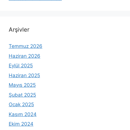
Arşivler
Temmuz 2026
Haziran 2026
Eylül 2025
Haziran 2025
Mayıs 2025
Şubat 2025
Ocak 2025
Kasım 2024
Ekim 2024