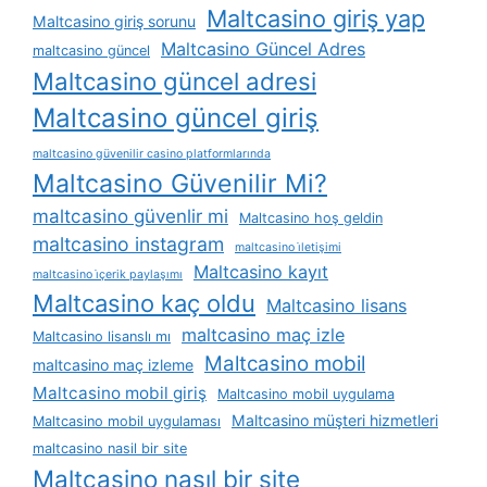
Maltcasino giriş yap
Maltcasino giriş sorunu
Maltcasino Güncel Adres
maltcasino güncel
Maltcasino güncel adresi
Maltcasino güncel giriş
maltcasino güvenilir casino platformlarında
Maltcasino Güvenilir Mi?
maltcasino güvenlir mi
Maltcasino hoş geldin
maltcasino instagram
maltcasino i̇letişimi
Maltcasino kayıt
maltcasino i̇çerik paylaşımı
Maltcasino kaç oldu
Maltcasino lisans
maltcasino maç izle
Maltcasino lisanslı mı
Maltcasino mobil
maltcasino maç izleme
Maltcasino mobil giriş
Maltcasino mobil uygulama
Maltcasino müşteri hizmetleri
Maltcasino mobil uygulaması
maltcasino nasil bir site
Maltcasino nasıl bir site