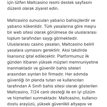
için lütfen Maltcasino resmi destek sayfasını
düzenli olarak ziyaret edin.
Maltcasino sunucuları yabancı bahisçilerdir ve
yabancı kökenlidir. Türk yasalarına göre meşru
bir web sitesi olarak görülmese de uluslararası
toplum tarafından saygı görmektedir.
Uluslararası casino yasaları, Maltcasino belirli
yasalara uymasını gerektirir. Aksi takdirde
lisansınız iptal edilecektir. Platformumuz ilk
günden itibaren yüksek müşteri memnuniyetine
inanmaktadır ve güvenilir bahis siteleri
arasından sıyrılan bir firmadır. Her adımda
güvenliği ön planda tutan ve kullanıcıları
tarafından A Sınıfı bahis sitesi olarak gösterilen
Maltcasino, 7/24 canlı desteği ile en iyi çözüm
ve hizmetleri sunmaktadır. Maltcasino, kullanıcı
dostu arayüzü, yüksek güvenlikli altyapısı ve