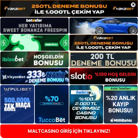
×
MALTCASINO GİRİŞ İÇİN TIKLAYINIZ!