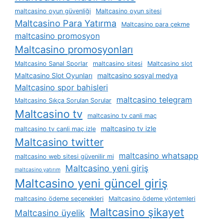
maltcasino oyun güvenliği
Maltcasino oyun sitesi
Maltcasino Para Yatırma
Maltcasino para çekme
maltcasino promosyon
Maltcasino promosyonları
Maltcasino Sanal Sporlar
maltcasino sitesi
Maltcasino slot
Maltcasino Slot Oyunları
maltcasino sosyal medya
Maltcasino spor bahisleri
maltcasino telegram
Maltcasino Sıkça Sorulan Sorular
Maltcasino tv
maltcasino tv canli maç
maltcasino tv izle
maltcasino tv canli maç izle
Maltcasino twitter
maltcasino whatsapp
maltcasino web sitesi güvenilir mi
Maltcasino yeni giriş
maltcasino yatırım
Maltcasino yeni güncel giriş
maltcasino ödeme seçenekleri
Maltcasino ödeme yöntemleri
Maltcasino şikayet
Maltcasino üyelik