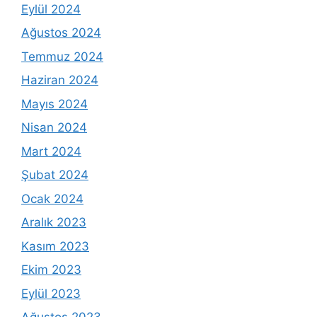
Eylül 2024
Ağustos 2024
Temmuz 2024
Haziran 2024
Mayıs 2024
Nisan 2024
Mart 2024
Şubat 2024
Ocak 2024
Aralık 2023
Kasım 2023
Ekim 2023
Eylül 2023