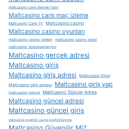
maltcasino canlı destek hattı
Maltcasino canlı maç izleme
Maltcasino casino
Maltcasino Canlı TV
Maltcasino casino oyunları
maltcasino casino siteleri
maltcasino casino sitesi
maltcasino dokümantasyon
Maltcasino gerçek adresi
Maltcasino giriş
Maltcasino giriş adresi
Maltcasino Girişi
Maltcasino giriş yap
Maltcasino giriş sorunu
Maltcasino Güncel Adres
maltcasino güncel
Maltcasino güncel adresi
Maltcasino güncel giriş
maltcasino güvenilir casino platformlarında
Maltcasino Güvenilir Mi?