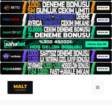
İçeriğe
atla
Menü