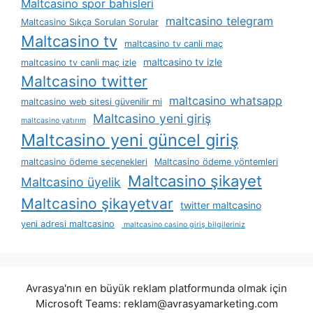
Maltcasino spor bahisleri
maltcasino telegram
Maltcasino Sıkça Sorulan Sorular
Maltcasino tv
maltcasino tv canli maç
maltcasino tv izle
maltcasino tv canli maç izle
Maltcasino twitter
maltcasino whatsapp
maltcasino web sitesi güvenilir mi
Maltcasino yeni giriş
maltcasino yatırım
Maltcasino yeni güncel giriş
maltcasino ödeme seçenekleri
Maltcasino ödeme yöntemleri
Maltcasino şikayet
Maltcasino üyelik
Maltcasino şikayetvar
twitter maltcasino
yeni adresi maltcasino
maltcasino casino giriş bilgileriniz
Avrasya'nın en büyük reklam platformunda olmak için
Microsoft Teams:
reklam@avrasyamarketing.com