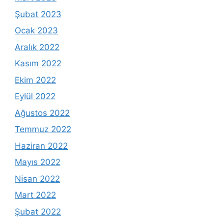
Şubat 2023
Ocak 2023
Aralık 2022
Kasım 2022
Ekim 2022
Eylül 2022
Ağustos 2022
Temmuz 2022
Haziran 2022
Mayıs 2022
Nisan 2022
Mart 2022
Şubat 2022