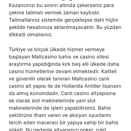
Kazancınızı bu sınırın altında çekerseniz para
çekme talimatı vermek zaman kaybıdır.
Talimatlarınız sistemde gerçekleşse dahi hiçbir
şekilde hesabınıza aktarılmayacaktır. Bu yüzden
dikkatli olmalısınız.
Türkiye ve birçok ülkede hizmet vermeye
başlayan Maltcasino bahis ve casino sitesi
araştırma yapıldığında kırk beş elli ülkede daha
casino hizmetlerine devam etmektedir. Kaliteli
ve güvenilir olarak tanınan Maltcasino canlı
casino alt yapısı ile de Hollanda Antiller lisansını
da almış konumdadır. Canlı casino altyapısına
ek olarak slot makinelerinde yani slot
makinelerinde de işlem yapabilirsiniz. Bahis
sektörüne ilham veren ve aksiyon oyunlarını
tercih eden maceracı bir yapıya sahip bir bahis
şirketi. Bu nedenle altyapımızı poker, rulet,