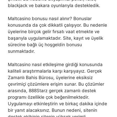
blackjack ve bakara oyunlarıyla destekledik.
Maltcasino bonusu nasıl alınır? Bonuslar
konusunda da çok dikkatli çalışıyor. Bu nedenle
üyelerine birçok gelir fırsatı vaat etmekte ve
başarıyla uygulamaktadır. Site, kayıt ve üyelik
sürecine bağlı üç hoşgeldin bonusu
sunmaktadır.
Maltcasino nasıl etkileşime girdiği konusunda
kaliteli araştırmalarla karşı karşıyayız. Gerçek
Zamanlı Bahis Bürosu, üyelerine eksiksiz
çevrimiçi çözümlere erişim sunar. Bu çözümler
arasında, 888Starz gerçek zamanlı destek
programı özellikle çok beğenilmektedir.
Uygulamayı etkinleştirin ve birkaç dakika içinde
bir yanıt alacaksınız. Bunun nedeni, sitenin
destek ekibinin sitenin yüksek verimli