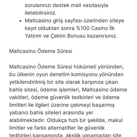
sorularınızı destek mail vasıtasıyla
iletebilirsiniz.
Maltcasino giriş sayfası üzerinden siteye
kayıt olduktan sonra %100 Casino İlk
Yatırım ve Çekim Bonusu kazanırsınız.
Maltcasino Ödeme Süresi
Maltcasino Ödeme Süresi hükümeti yönünden,
bu ülkenin oyun denetim komisyonu yönünden
yetkilendirilmiş bir site olarak karşınıza çıkan
bahis sitesi, ödeme işlemleri, Maltcasino ödeme
vakitleri, ödeme güvenlik tedbirleri ve ödeme
limitleri ile ilgileri üzerine çekmeyi başarmış
yabancı bahis siteleri arasında yer
alabilmektedir. Oldukça hızlı bir şekilde, makul
limitler ve farklı alternatifler ile güvenlik
tedbirleri kapsamında, aksilik yaşamadan site