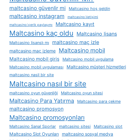
maltcasino güvenlir mi
Maltcasino hoş geldin
maltcasino instagram
maltcasino i̇letişimi
Maltcasino kayıt
maltcasino i̇çerik paylaşımı
Maltcasino kaç oldu
Maltcasino lisans
maltcasino maç izle
Maltcasino lisanslı mı
Maltcasino mobil
maltcasino maç izleme
Maltcasino mobil giriş
Maltcasino mobil uygulama
Maltcasino müşteri hizmetleri
Maltcasino mobil uygulaması
maltcasino nasil bir site
Maltcasino nasıl bir site
maltcasino oyun güvenliği
Maltcasino oyun sitesi
Maltcasino Para Yatırma
Maltcasino para çekme
maltcasino promosyon
Maltcasino promosyonları
Maltcasino Sanal Sporlar
maltcasino sitesi
Maltcasino slot
Maltcasino Slot Oyunları
maltcasino sosyal medya