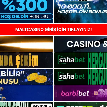
MALTCASINO GİRİŞ İÇİN TIKLAYINIZ!