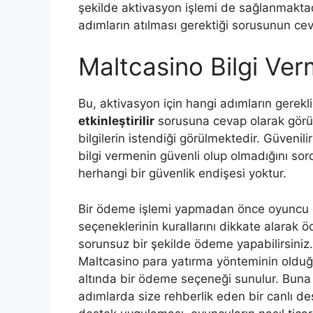
şekilde aktivasyon işlemi de sağlanmakta
adımların atılması gerektiği sorusunun cev
Maltcasino Bilgi Verm
Bu, aktivasyon için hangi adımların gerekl
etkinleştirilir
sorusuna cevap olarak göründ
bilgilerin istendiği görülmektedir. Güvenili
bilgi vermenin güvenli olup olmadığını sord
herhangi bir güvenlik endişesi yoktur.
Bir ödeme işlemi yapmadan önce oyuncu 
seçeneklerinin kurallarını dikkate alarak 
sorunsuz bir şekilde ödeme yapabilirsiniz
Maltcasino para yatırma yönteminin olduğ
altında bir ödeme seçeneği sunulur. Buna 
adımlarda size rehberlik eden bir canlı de