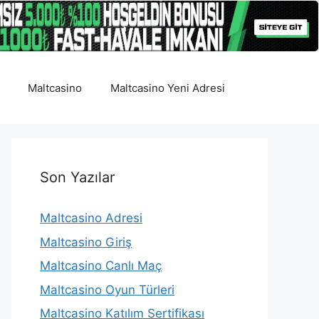
Maltcasino
Maltcasino Yeni Adresi
Son Yazılar
Maltcasino Adresi
Maltcasino Giriş
Maltcasino Canlı Maç
Maltcasino Oyun Türleri
Maltcasino Katılım Sertifikası