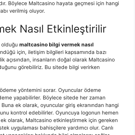
dır. Böylece Maltcasino hayata geçmesi için hangi
abı verilmiş oluyor.
ek Nasıl Etkinleştirilir
i olduğu
maltcasino bilgi vermek nasıl
üğü için, iletişim bilgileri kapsamında bazı
rlik açısından, insanların doğal olarak Maltcasino
uğunu görebiliriz. Bu sitede bilgi verirken
ödeme yöntemini sorar. Oyuncular ödeme
ödeme yapabilirler. Böylece sitede her zaman
. Buna ek olarak, oyuncular giriş ekranından hangi
unu kontrol edebilirler. Oyuncuya logonun hemen
ek olarak, Maltcasino etkinleştirmek için gereken
stek uygulaması bahisçilere yardımcı olur. Canlı