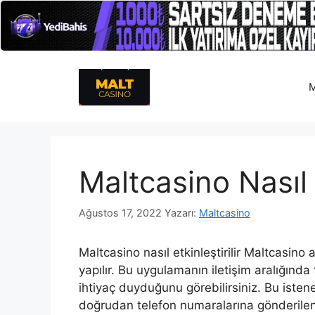
İçeriğe
atla
M
Maltcasino Nasıl E
Ağustos 17, 2022
Yazarı:
Maltcasino
Maltcasino nasıl etkinleştirilir Maltcasino
yapılır. Bu uygulamanın iletişim aralığında
ihtiyaç duyduğunu görebilirsiniz. Bu istenen
doğrudan telefon numaralarına gönderilen b