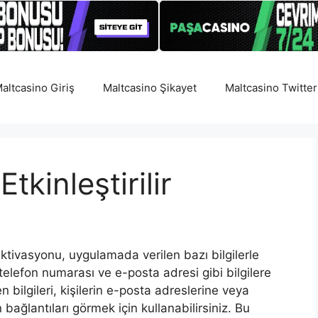
altcasino Giriş
Maltcasino Şikayet
Maltcasino Twitter
tkinleştirilir
 aktivasyonu, uygulamada verilen bazı bilgilerle
 telefon numarası ve e-posta adresi gibi bilgilere
 bilgileri, kişilerin e-posta adreslerine veya
ağlantıları görmek için kullanabilirsiniz. Bu