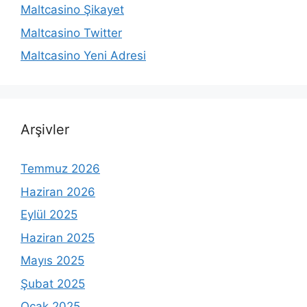
Maltcasino Şikayet
Maltcasino Twitter
Maltcasino Yeni Adresi
Arşivler
Temmuz 2026
Haziran 2026
Eylül 2025
Haziran 2025
Mayıs 2025
Şubat 2025
Ocak 2025