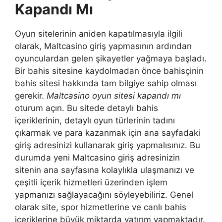
Kapandı Mı
Oyun sitelerinin aniden kapatılmasıyla ilgili
olarak, Maltcasino giriş yapmasının ardından
oyunculardan gelen şikayetler yağmaya başladı.
Bir bahis sitesine kaydolmadan önce bahisçinin
bahis sitesi hakkında tam bilgiye sahip olması
gerekir.
Maltcasino oyun sitesi kapandı mı
oturum açın. Bu sitede detaylı bahis
içeriklerinin, detaylı oyun türlerinin tadını
çıkarmak ve para kazanmak için ana sayfadaki
giriş adresinizi kullanarak giriş yapmalısınız. Bu
durumda yeni Maltcasino giriş adresinizin
sitenin ana sayfasına kolaylıkla ulaşmanızı ve
çeşitli içerik hizmetleri üzerinden işlem
yapmanızı sağlayacağını söyleyebiliriz. Genel
olarak site, spor hizmetlerine ve canlı bahis
içeriklerine büyük miktarda yatırım yapmaktadır.