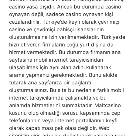
casino yasa dışıdır. Ancak bu durumda casino
oynayan değil, sadece casino oynayan kişi
cezalandırılır. Türkiye’de keyfi olarak çevrimiçi
casino ve çevrimiçi bahisçi lisanslarının
oluşturulmasına izin verilmemektedir. Türkiye’de
hizmet veren firmaların çoğu yurt dışına da
hizmet vermektedir. Bu durumda firmanın ana
sayfasına mobil internet tarayıcısından
ulaşabilmek için aynı alan adını kullanarak
arama yapmanız gerekmektedir. Bunu akılda
tutarak ana sayfanıza bir bağlantı
oluşturmalısınız. Bu site bu nedenle farklı mobil
internet tarayıcılarında çalışmakta ve bu
anlamda hizmetlerini sunmaktadır. Maltcasino
kusurlu olup olmadığı sorusu kapsamında cep
telefonlarının veya internet portallarının keyfi
olarak kapatılması pek olası değildir. Web
sitenizin giriş adresini değiştirerek yalnızca yeni