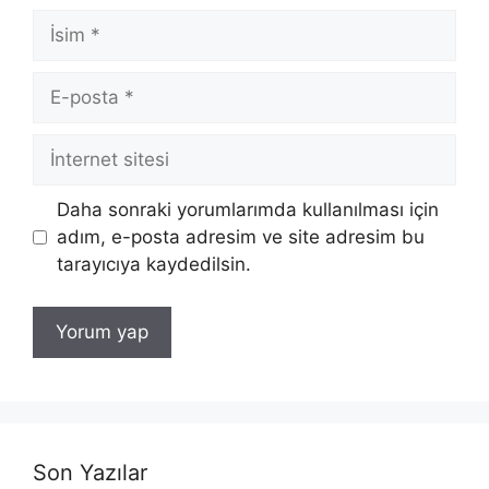
İsim
E-
posta
İnternet
sitesi
Daha sonraki yorumlarımda kullanılması için
adım, e-posta adresim ve site adresim bu
tarayıcıya kaydedilsin.
Son Yazılar