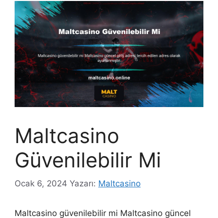
Maltcasino
Güvenilebilir Mi
Ocak 6, 2024
Yazarı:
Maltcasino
Maltcasino güvenilebilir mi Maltcasino güncel