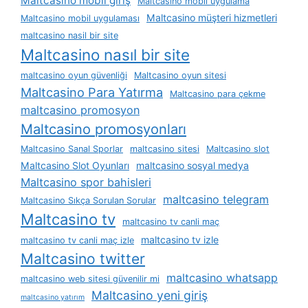
Maltcasino mobil giriş
Maltcasino mobil uygulama
Maltcasino müşteri hizmetleri
Maltcasino mobil uygulaması
maltcasino nasil bir site
Maltcasino nasıl bir site
maltcasino oyun güvenliği
Maltcasino oyun sitesi
Maltcasino Para Yatırma
Maltcasino para çekme
maltcasino promosyon
Maltcasino promosyonları
Maltcasino Sanal Sporlar
maltcasino sitesi
Maltcasino slot
Maltcasino Slot Oyunları
maltcasino sosyal medya
Maltcasino spor bahisleri
maltcasino telegram
Maltcasino Sıkça Sorulan Sorular
Maltcasino tv
maltcasino tv canli maç
maltcasino tv izle
maltcasino tv canli maç izle
Maltcasino twitter
maltcasino whatsapp
maltcasino web sitesi güvenilir mi
Maltcasino yeni giriş
maltcasino yatırım