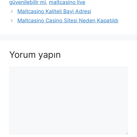
güvenilebilir mi
,
maltcasino live
Maltcasino Kaliteli Bayi Adresi
Maltcasino Casino Sitesi Neden Kapatıldı
Yorum yapın
Yorum