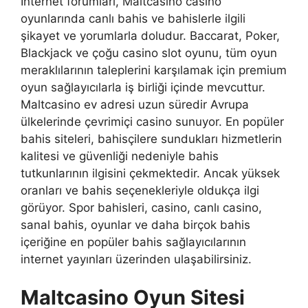
İnternet forumları, Maltcasino casino
oyunlarında canlı bahis ve bahislerle ilgili
şikayet ve yorumlarla doludur. Baccarat, Poker,
Blackjack ve çoğu casino slot oyunu, tüm oyun
meraklılarının taleplerini karşılamak için premium
oyun sağlayıcılarla iş birliği içinde mevcuttur.
Maltcasino ev adresi uzun süredir Avrupa
ülkelerinde çevrimiçi casino sunuyor. En popüler
bahis siteleri, bahisçilere sundukları hizmetlerin
kalitesi ve güvenliği nedeniyle bahis
tutkunlarının ilgisini çekmektedir. Ancak yüksek
oranları ve bahis seçenekleriyle oldukça ilgi
görüyor. Spor bahisleri, casino, canlı casino,
sanal bahis, oyunlar ve daha birçok bahis
içeriğine en popüler bahis sağlayıcılarının
internet yayınları üzerinden ulaşabilirsiniz.
Maltcasino Oyun Sitesi