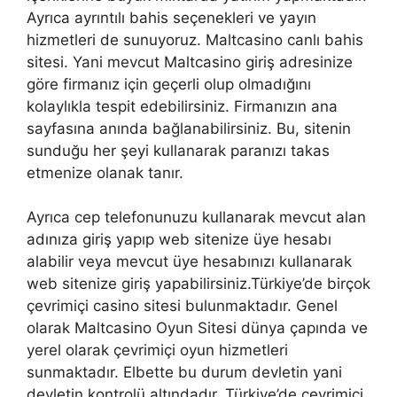
Ayrıca ayrıntılı bahis seçenekleri ve yayın
hizmetleri de sunuyoruz. Maltcasino canlı bahis
sitesi. Yani mevcut Maltcasino giriş adresinize
göre firmanız için geçerli olup olmadığını
kolaylıkla tespit edebilirsiniz. Firmanızın ana
sayfasına anında bağlanabilirsiniz. Bu, sitenin
sunduğu her şeyi kullanarak paranızı takas
etmenize olanak tanır.
Ayrıca cep telefonunuzu kullanarak mevcut alan
adınıza giriş yapıp web sitenize üye hesabı
alabilir veya mevcut üye hesabınızı kullanarak
web sitenize giriş yapabilirsiniz.Türkiye’de birçok
çevrimiçi casino sitesi bulunmaktadır. Genel
olarak Maltcasino Oyun Sitesi dünya çapında ve
yerel olarak çevrimiçi oyun hizmetleri
sunmaktadır. Elbette bu durum devletin yani
devletin kontrolü altındadır. Türkiye’de çevrimiçi