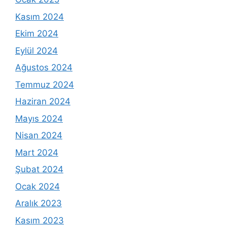
Kasım 2024
Ekim 2024
Eylül 2024
Ağustos 2024
Temmuz 2024
Haziran 2024
Mayıs 2024
Nisan 2024
Mart 2024
Şubat 2024
Ocak 2024
Aralık 2023
Kasım 2023