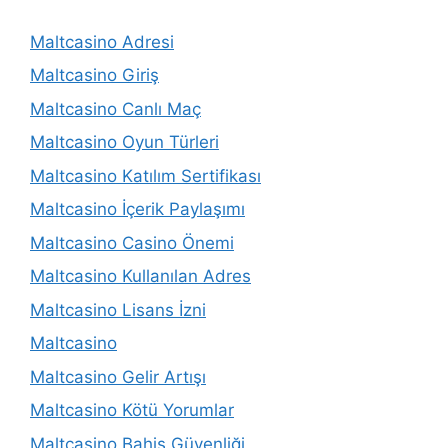
Maltcasino Adresi
Maltcasino Giriş
Maltcasino Canlı Maç
Maltcasino Oyun Türleri
Maltcasino Katılım Sertifikası
Maltcasino İçerik Paylaşımı
Maltcasino Casino Önemi
Maltcasino Kullanılan Adres
Maltcasino Lisans İzni
Maltcasino
Maltcasino Gelir Artışı
Maltcasino Kötü Yorumlar
Maltcasino Bahis Güvenliği