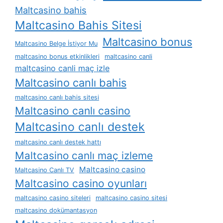
Maltcasino bahis
Maltcasino Bahis Sitesi
Maltcasino bonus
Maltcasino Belge İstiyor Mu
maltcasino bonus etkinlikleri
maltcasino canli
maltcasino canli maç izle
Maltcasino canlı bahis
maltcasino canlı bahis sitesi
Maltcasino canlı casino
Maltcasino canlı destek
maltcasino canlı destek hattı
Maltcasino canlı maç izleme
Maltcasino casino
Maltcasino Canlı TV
Maltcasino casino oyunları
maltcasino casino siteleri
maltcasino casino sitesi
maltcasino dokümantasyon