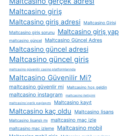
Maltcasino gerçek adresi
Maltcasino giriş
Maltcasino giriş adresi
Maltcasino Girişi
Maltcasino giriş yap
Maltcasino giriş sorunu
Maltcasino Güncel Adres
maltcasino güncel
Maltcasino güncel adresi
Maltcasino güncel giriş
maltcasino güvenilir casino platformlarında
Maltcasino Güvenilir Mi?
maltcasino güvenlir mi
Maltcasino hoş geldin
maltcasino instagram
maltcasino i̇letişimi
Maltcasino kayıt
maltcasino i̇çerik paylaşımı
Maltcasino kaç oldu
Maltcasino lisans
maltcasino maç izle
Maltcasino lisanslı mı
Maltcasino mobil
maltcasino maç izleme