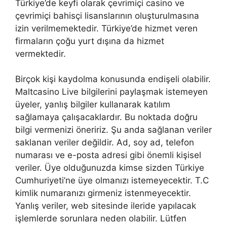
Türkiye’de keyfi olarak çevrimiçi casino ve
çevrimiçi bahisçi lisanslarının oluşturulmasına
izin verilmemektedir. Türkiye’de hizmet veren
firmaların çoğu yurt dışına da hizmet
vermektedir.
Birçok kişi kaydolma konusunda endişeli olabilir.
Maltcasino Live bilgilerini paylaşmak istemeyen
üyeler, yanlış bilgiler kullanarak katılım
sağlamaya çalışacaklardır. Bu noktada doğru
bilgi vermenizi öneririz. Şu anda sağlanan veriler
saklanan veriler değildir. Ad, soy ad, telefon
numarası ve e-posta adresi gibi önemli kişisel
veriler. Üye olduğunuzda kimse sizden Türkiye
Cumhuriyeti’ne üye olmanızı istemeyecektir. T.C
kimlik numaranızı girmeniz istenmeyecektir.
Yanlış veriler, web sitesinde ileride yapılacak
işlemlerde sorunlara neden olabilir. Lütfen