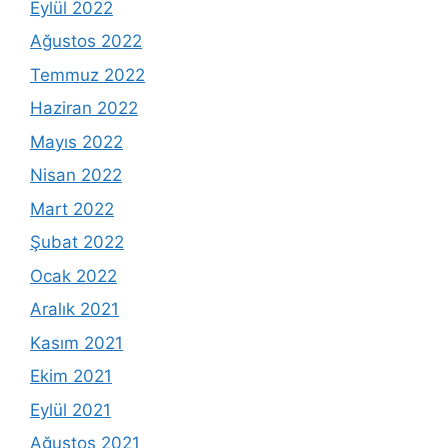
Eylül 2022
Ağustos 2022
Temmuz 2022
Haziran 2022
Mayıs 2022
Nisan 2022
Mart 2022
Şubat 2022
Ocak 2022
Aralık 2021
Kasım 2021
Ekim 2021
Eylül 2021
Ağustos 2021