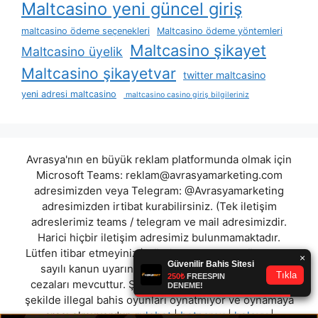
Maltcasino yeni güncel giriş
maltcasino ödeme seçenekleri
Maltcasino ödeme yöntemleri
Maltcasino şikayet
Maltcasino üyelik
Maltcasino şikayetvar
twitter maltcasino
yeni adresi maltcasino
maltcasino casino giriş bilgileriniz
Avrasya'nın en büyük reklam platformunda olmak için
Microsoft Teams:
reklam@avrasyamarketing.com
adresimizden veya Telegram: @Avrasyamarketing
adresimizden irtibat kurabilirsiniz. (Tek iletişim
adreslerimiz teams / telegram ve mail adresimizdir.
Harici hiçbir iletişim adresimiz bulunmamaktadır.
Lütfen itibar etmeyiniz.) Türkiye yasalarına göre 7258
sayılı kanun uyarınca yasa dışı bahis oynamanın
cezaları mevcuttur. Şu an bulunduğunuz site hiç bir
şekilde illegal bahis oyunları oynatmıyor ve oynamaya
aracı olmuyordur.
rulobet
|
betparex
|
holeyy
|