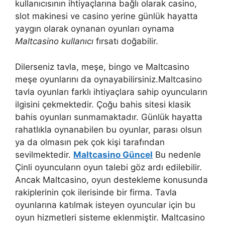
kullanıcısının ihtiyaçlarına bağlı olarak casino,
slot makinesi ve casino yerine günlük hayatta
yaygın olarak oynanan oyunları oynama
Maltcasino kullanıcı
fırsatı doğabilir.
Dilerseniz tavla, meşe, bingo ve Maltcasino
meşe oyunlarını da oynayabilirsiniz.Maltcasino
tavla oyunları farklı ihtiyaçlara sahip oyuncuların
ilgisini çekmektedir. Çoğu bahis sitesi klasik
bahis oyunları sunmamaktadır. Günlük hayatta
rahatlıkla oynanabilen bu oyunlar, parası olsun
ya da olmasın pek çok kişi tarafından
sevilmektedir.
Maltcasino Güncel
Bu nedenle
Çinli oyuncuların oyun talebi göz ardı edilebilir.
Ancak Maltcasino, oyun destekleme konusunda
rakiplerinin çok ilerisinde bir firma. Tavla
oyunlarına katılmak isteyen oyuncular için bu
oyun hizmetleri sisteme eklenmiştir. Maltcasino