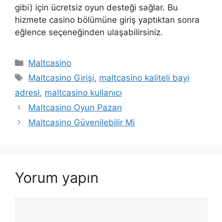
gibi) için ücretsiz oyun desteği sağlar. Bu
hizmete casino bölümüne giriş yaptıktan sonra
eğlence seçeneğinden ulaşabilirsiniz.
Kategoriler
Maltcasino
Etiketler
Maltcasino Girişi
,
maltcasino kaliteli bayi
adresi
,
maltcasino kullanıcı
Maltcasino Oyun Pazarı
Maltcasino Güvenilebilir Mi
Yorum yapın
Yorum