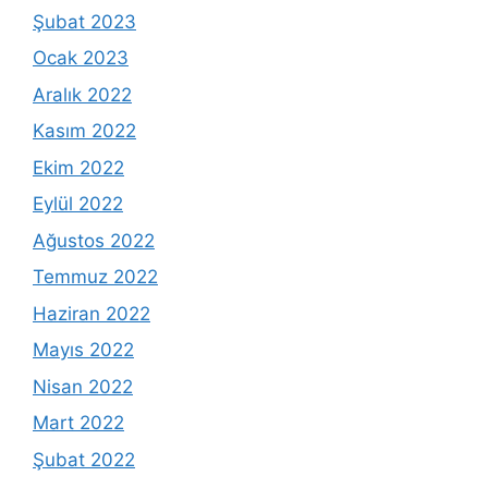
Şubat 2023
Ocak 2023
Aralık 2022
Kasım 2022
Ekim 2022
Eylül 2022
Ağustos 2022
Temmuz 2022
Haziran 2022
Mayıs 2022
Nisan 2022
Mart 2022
Şubat 2022