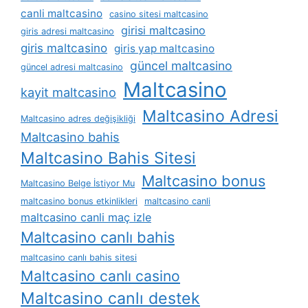
canli maltcasino
casino sitesi maltcasino
girisi maltcasino
giris adresi maltcasino
giris maltcasino
giris yap maltcasino
güncel maltcasino
güncel adresi maltcasino
Maltcasino
kayit maltcasino
Maltcasino Adresi
Maltcasino adres değişikliği
Maltcasino bahis
Maltcasino Bahis Sitesi
Maltcasino bonus
Maltcasino Belge İstiyor Mu
maltcasino bonus etkinlikleri
maltcasino canli
maltcasino canli maç izle
Maltcasino canlı bahis
maltcasino canlı bahis sitesi
Maltcasino canlı casino
Maltcasino canlı destek