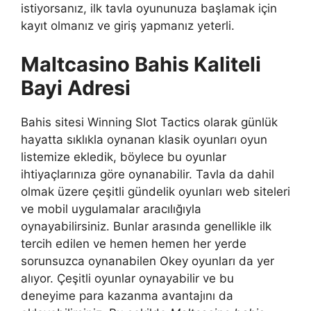
istiyorsanız, ilk tavla oyununuza başlamak için
kayıt olmanız ve giriş yapmanız yeterli.
Maltcasino Bahis Kaliteli
Bayi Adresi
Bahis sitesi Winning Slot Tactics olarak günlük
hayatta sıklıkla oynanan klasik oyunları oyun
listemize ekledik, böylece bu oyunlar
ihtiyaçlarınıza göre oynanabilir. Tavla da dahil
olmak üzere çeşitli gündelik oyunları web siteleri
ve mobil uygulamalar aracılığıyla
oynayabilirsiniz. Bunlar arasında genellikle ilk
tercih edilen ve hemen hemen her yerde
sorunsuzca oynanabilen Okey oyunları da yer
alıyor. Çeşitli oyunlar oynayabilir ve bu
deneyime para kazanma avantajını da