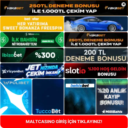
×
MALTCASINO GİRİŞ İÇİN TIKLAYINIZ!