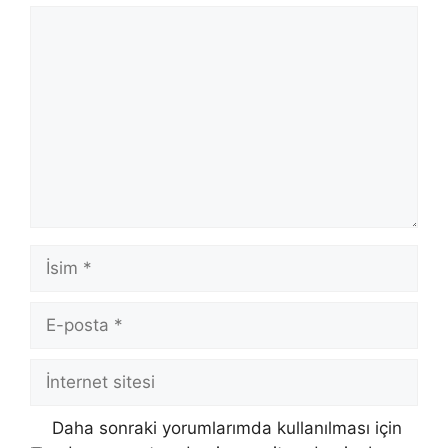
Yorum
İsim
E-
posta
İnternet
sitesi
Daha sonraki yorumlarımda kullanılması için