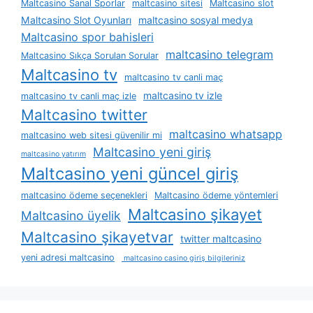
Maltcasino Sanal Sporlar
maltcasino sitesi
Maltcasino slot
Maltcasino Slot Oyunları
maltcasino sosyal medya
Maltcasino spor bahisleri
maltcasino telegram
Maltcasino Sıkça Sorulan Sorular
Maltcasino tv
maltcasino tv canli maç
maltcasino tv izle
maltcasino tv canli maç izle
Maltcasino twitter
maltcasino whatsapp
maltcasino web sitesi güvenilir mi
Maltcasino yeni giriş
maltcasino yatırım
Maltcasino yeni güncel giriş
maltcasino ödeme seçenekleri
Maltcasino ödeme yöntemleri
Maltcasino şikayet
Maltcasino üyelik
Maltcasino şikayetvar
twitter maltcasino
yeni adresi maltcasino
maltcasino casino giriş bilgileriniz