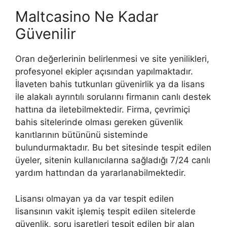
Maltcasino Ne Kadar
Güvenilir
Oran değerlerinin belirlenmesi ve site yenilikleri,
profesyonel ekipler açısından yapılmaktadır.
İlaveten bahis tutkunları güvenirlik ya da lisans
ile alakalı ayrıntılı sorularını firmanın canlı destek
hattına da iletebilmektedir. Firma, çevrimiçi
bahis sitelerinde olması gereken güvenlik
kanıtlarının bütününü sisteminde
bulundurmaktadır. Bu bet sitesinde tespit edilen
üyeler, sitenin kullanıcılarına sağladığı 7/24 canlı
yardım hattından da yararlanabilmektedir.
Lisansı olmayan ya da var tespit edilen
lisansının vakit işlemiş tespit edilen sitelerde
güvenlik, soru işaretleri tespit edilen bir alan