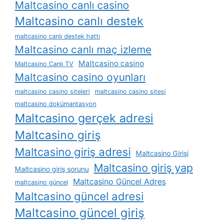
Maltcasino canlı casino
Maltcasino canlı destek
maltcasino canlı destek hattı
Maltcasino canlı maç izleme
Maltcasino casino
Maltcasino Canlı TV
Maltcasino casino oyunları
maltcasino casino siteleri
maltcasino casino sitesi
maltcasino dokümantasyon
Maltcasino gerçek adresi
Maltcasino giriş
Maltcasino giriş adresi
Maltcasino Girişi
Maltcasino giriş yap
Maltcasino giriş sorunu
Maltcasino Güncel Adres
maltcasino güncel
Maltcasino güncel adresi
Maltcasino güncel giriş