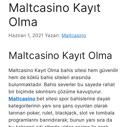
Maltcasino Kayıt
Olma
Haziran 1, 2021
Yazarı:
Maltcasino
Maltcasino Kayıt Olma
Maltcasino Kayıt Olma bahis sitesi hem güvenilir
hem de köklü bahis siteleri arasında
bulunmaktadır. Bahis severler bu sayede rahat
bir biçimde sıkıntısını çözüme kavuşturur.
Maltcasino
bet sitesi spor bahislerine dayalı
kategorilerinin yanı sıra şans oyunları olarak
tanınan poker, rulet, blackjack, slot ve tombala
programlarını barındırarak; bunun yanı sıra da