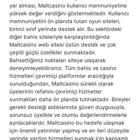
yer alması, Maltcasino kullanıcı memnuniyetine
yüksek değer verdiğini göstermektedir. Kullanıcı
memnuniyetini ön planda tutan oyun siteleri,
birinci sınıf yerinde destek alır. Bu sektördeki
diğer bahis siteleriyle karşılaştırıldığında
Maltcasino web sitesi üstün destek ve çok
çeşitli güçlü özellikler sunmaktadır.
Bahsettiğimiz noktaları siteye ulaşarak
deneyimleyebilirsiniz. Tüm bahis ve casino
hizmetleri çevrimiçi platformlar aracılığıyla
sunulduğundan, Maltcasino sürekli olarak
üyelerinin refahını çevrimiçi hizmetler
sunmaktan daha ön planda tutmaktadır. Bireyler
gerekli desteği aldıklarında güven duygusuyla,
sorunsuz üyelikle ve olumlu değerlendirmelerle
ayrılacaklardır. Maltcasino bu hedefe ulaşmak
için önemli yatırımlar yapmış ve en ileri düzeyde
yerinde yardım hizmetleri sunmak için kapsamlı