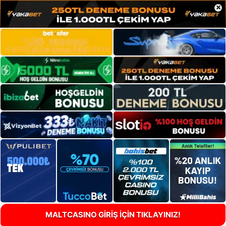
×
MALTCASINO GİRİŞ İÇİN TIKLAYINIZ!