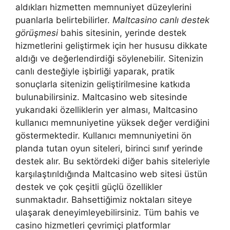
aldıkları hizmetten memnuniyet düzeylerini
puanlarla belirtebilirler.
Maltcasino canlı destek
görüşmesi
bahis sitesinin, yerinde destek
hizmetlerini geliştirmek için her hususu dikkate
aldığı ve değerlendirdiği söylenebilir. Sitenizin
canlı desteğiyle işbirliği yaparak, pratik
sonuçlarla sitenizin geliştirilmesine katkıda
bulunabilirsiniz. Maltcasino web sitesinde
yukarıdaki özelliklerin yer alması, Maltcasino
kullanıcı memnuniyetine yüksek değer verdiğini
göstermektedir. Kullanıcı memnuniyetini ön
planda tutan oyun siteleri, birinci sınıf yerinde
destek alır. Bu sektördeki diğer bahis siteleriyle
karşılaştırıldığında Maltcasino web sitesi üstün
destek ve çok çeşitli güçlü özellikler
sunmaktadır. Bahsettiğimiz noktaları siteye
ulaşarak deneyimleyebilirsiniz. Tüm bahis ve
casino hizmetleri çevrimiçi platformlar