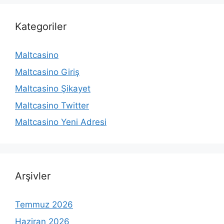
Kategoriler
Maltcasino
Maltcasino Giriş
Maltcasino Şikayet
Maltcasino Twitter
Maltcasino Yeni Adresi
Arşivler
Temmuz 2026
Haziran 2026