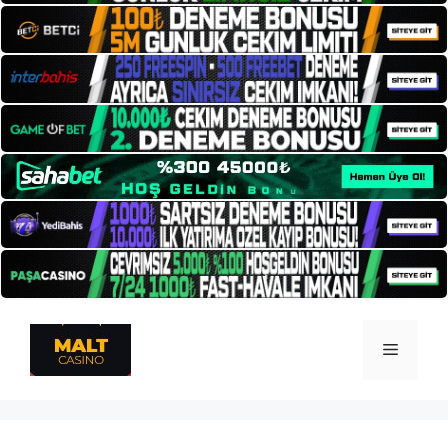
İçeriğe
atla
Menü