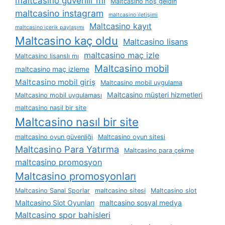
maltcasino güvenlir mi
Maltcasino hoş geldin
maltcasino instagram
maltcasino i̇letişimi
Maltcasino kayıt
maltcasino i̇çerik paylaşımı
Maltcasino kaç oldu
Maltcasino lisans
maltcasino maç izle
Maltcasino lisanslı mı
Maltcasino mobil
maltcasino maç izleme
Maltcasino mobil giriş
Maltcasino mobil uygulama
Maltcasino müşteri hizmetleri
Maltcasino mobil uygulaması
maltcasino nasil bir site
Maltcasino nasıl bir site
maltcasino oyun güvenliği
Maltcasino oyun sitesi
Maltcasino Para Yatırma
Maltcasino para çekme
maltcasino promosyon
Maltcasino promosyonları
Maltcasino Sanal Sporlar
maltcasino sitesi
Maltcasino slot
Maltcasino Slot Oyunları
maltcasino sosyal medya
Maltcasino spor bahisleri