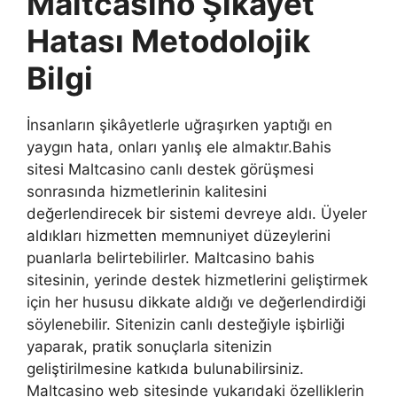
Maltcasino Şikayet
Hatası Metodolojik
Bilgi
İnsanların şikâyetlerle uğraşırken yaptığı en
yaygın hata, onları yanlış ele almaktır.Bahis
sitesi Maltcasino canlı destek görüşmesi
sonrasında hizmetlerinin kalitesini
değerlendirecek bir sistemi devreye aldı. Üyeler
aldıkları hizmetten memnuniyet düzeylerini
puanlarla belirtebilirler. Maltcasino bahis
sitesinin, yerinde destek hizmetlerini geliştirmek
için her hususu dikkate aldığı ve değerlendirdiği
söylenebilir. Sitenizin canlı desteğiyle işbirliği
yaparak, pratik sonuçlarla sitenizin
geliştirilmesine katkıda bulunabilirsiniz.
Maltcasino web sitesinde yukarıdaki özelliklerin