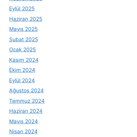
Eylül 2025
Haziran 2025
Mayıs 2025
Şubat 2025
Ocak 2025
Kasım 2024
Ekim 2024
Eylül 2024
Ağustos 2024
Temmuz 2024
Haziran 2024
Mayıs 2024
Nisan 2024