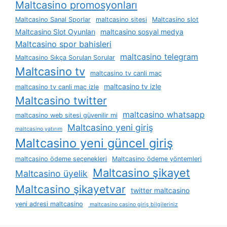
Maltcasino promosyonları
Maltcasino Sanal Sporlar
maltcasino sitesi
Maltcasino slot
Maltcasino Slot Oyunları
maltcasino sosyal medya
Maltcasino spor bahisleri
maltcasino telegram
Maltcasino Sıkça Sorulan Sorular
Maltcasino tv
maltcasino tv canli maç
maltcasino tv izle
maltcasino tv canli maç izle
Maltcasino twitter
maltcasino whatsapp
maltcasino web sitesi güvenilir mi
Maltcasino yeni giriş
maltcasino yatırım
Maltcasino yeni güncel giriş
maltcasino ödeme seçenekleri
Maltcasino ödeme yöntemleri
Maltcasino şikayet
Maltcasino üyelik
Maltcasino şikayetvar
twitter maltcasino
yeni adresi maltcasino
maltcasino casino giriş bilgileriniz