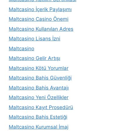
Maltcasino İçerik Paylaşımı
Maltcasino Casino Önemi
Maltcasino Kullanılan Adres
Maltcasino Lisans İzni
Maltcasino
Maltcasino Gelir Artışı
Maltcasino Kötü Yorumlar
Maltcasino Bahis Güvenliği
Maltcasino Bahis Avantajı
Maltcasino Yeni Özellikler
Maltcasino Kayıt Prosedürü
Maltcasino Bahis Estetiği
Maltcasino Kurumsal İmaj