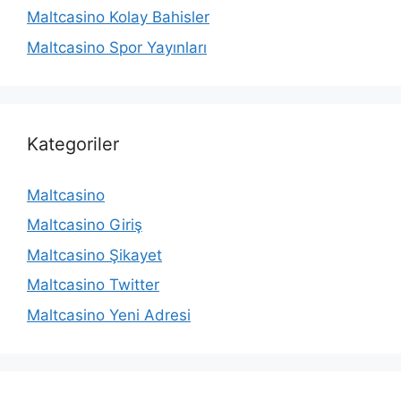
Maltcasino Kolay Bahisler
Maltcasino Spor Yayınları
Kategoriler
Maltcasino
Maltcasino Giriş
Maltcasino Şikayet
Maltcasino Twitter
Maltcasino Yeni Adresi