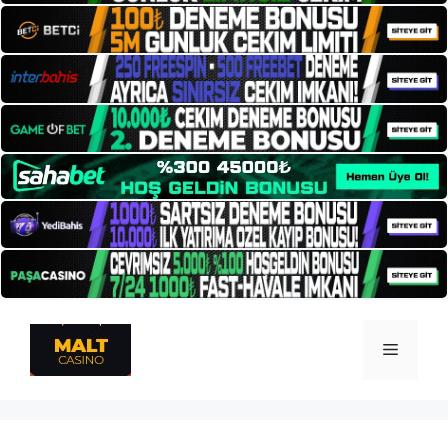
İçeriğe
atla
Menü