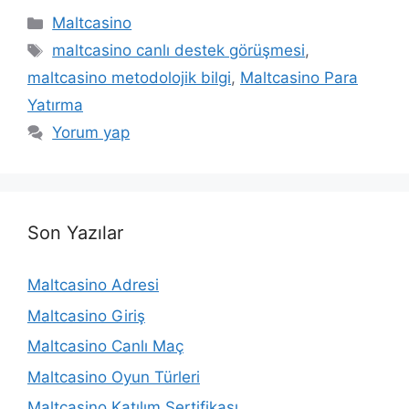
Kategoriler
Maltcasino
Etiketler
maltcasino canlı destek görüşmesi
,
maltcasino metodolojik bilgi
,
Maltcasino Para
Yatırma
Yorum yap
Son Yazılar
Maltcasino Adresi
Maltcasino Giriş
Maltcasino Canlı Maç
Maltcasino Oyun Türleri
Maltcasino Katılım Sertifikası