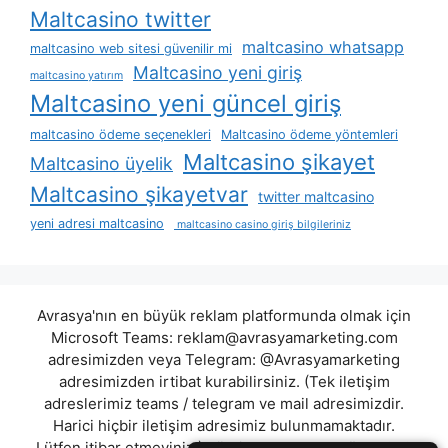
Maltcasino twitter
maltcasino whatsapp
maltcasino web sitesi güvenilir mi
Maltcasino yeni giriş
maltcasino yatırım
Maltcasino yeni güncel giriş
maltcasino ödeme seçenekleri
Maltcasino ödeme yöntemleri
Maltcasino şikayet
Maltcasino üyelik
Maltcasino şikayetvar
twitter maltcasino
yeni adresi maltcasino
maltcasino casino giriş bilgileriniz
Avrasya'nın en büyük reklam platformunda olmak için
Microsoft Teams:
reklam@avrasyamarketing.com
adresimizden veya Telegram: @Avrasyamarketing
adresimizden irtibat kurabilirsiniz. (Tek iletişim
adreslerimiz teams / telegram ve mail adresimizdir.
Harici hiçbir iletişim adresimiz bulunmamaktadır.
Lütfen itibar etmeyiniz.) Türkiye yasalarına göre 7258