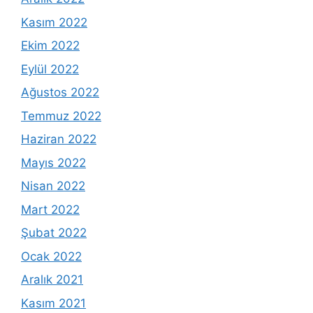
Kasım 2022
Ekim 2022
Eylül 2022
Ağustos 2022
Temmuz 2022
Haziran 2022
Mayıs 2022
Nisan 2022
Mart 2022
Şubat 2022
Ocak 2022
Aralık 2021
Kasım 2021