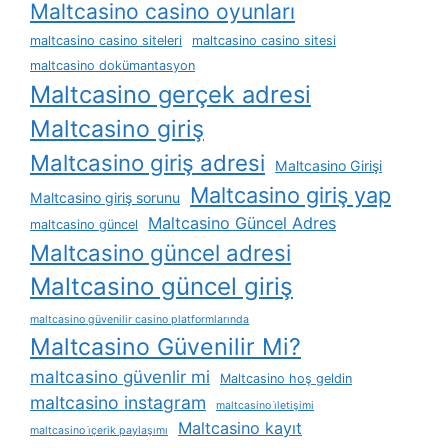
Maltcasino casino oyunları
maltcasino casino siteleri
maltcasino casino sitesi
maltcasino dokümantasyon
Maltcasino gerçek adresi
Maltcasino giriş
Maltcasino giriş adresi
Maltcasino Girişi
Maltcasino giriş yap
Maltcasino giriş sorunu
Maltcasino Güncel Adres
maltcasino güncel
Maltcasino güncel adresi
Maltcasino güncel giriş
maltcasino güvenilir casino platformlarında
Maltcasino Güvenilir Mi?
maltcasino güvenlir mi
Maltcasino hoş geldin
maltcasino instagram
maltcasino i̇letişimi
Maltcasino kayıt
maltcasino i̇çerik paylaşımı