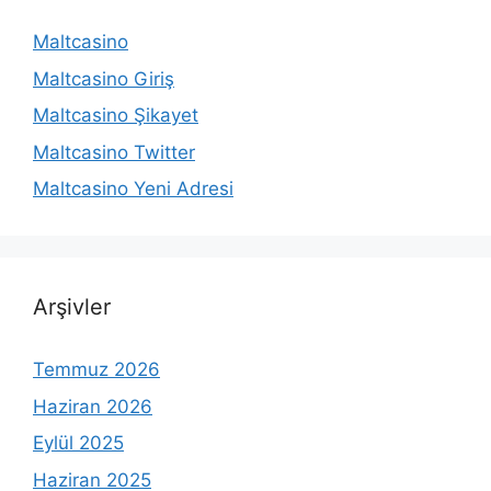
Maltcasino
Maltcasino Giriş
Maltcasino Şikayet
Maltcasino Twitter
Maltcasino Yeni Adresi
Arşivler
Temmuz 2026
Haziran 2026
Eylül 2025
Haziran 2025