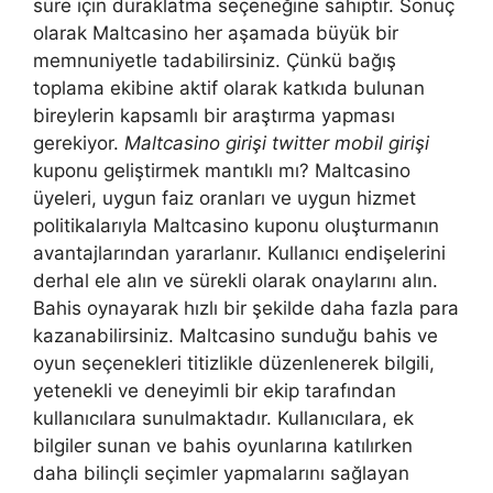
süre için duraklatma seçeneğine sahiptir. Sonuç
olarak Maltcasino her aşamada büyük bir
memnuniyetle tadabilirsiniz. Çünkü bağış
toplama ekibine aktif olarak katkıda bulunan
bireylerin kapsamlı bir araştırma yapması
gerekiyor.
Maltcasino girişi twitter mobil girişi
kuponu geliştirmek mantıklı mı? Maltcasino
üyeleri, uygun faiz oranları ve uygun hizmet
politikalarıyla Maltcasino kuponu oluşturmanın
avantajlarından yararlanır. Kullanıcı endişelerini
derhal ele alın ve sürekli olarak onaylarını alın.
Bahis oynayarak hızlı bir şekilde daha fazla para
kazanabilirsiniz. Maltcasino sunduğu bahis ve
oyun seçenekleri titizlikle düzenlenerek bilgili,
yetenekli ve deneyimli bir ekip tarafından
kullanıcılara sunulmaktadır. Kullanıcılara, ek
bilgiler sunan ve bahis oyunlarına katılırken
daha bilinçli seçimler yapmalarını sağlayan