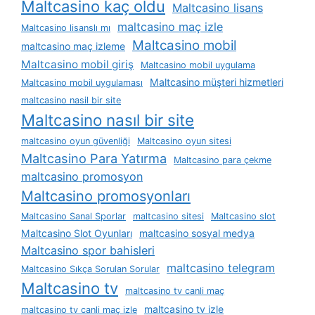
Maltcasino kaç oldu
Maltcasino lisans
maltcasino maç izle
Maltcasino lisanslı mı
Maltcasino mobil
maltcasino maç izleme
Maltcasino mobil giriş
Maltcasino mobil uygulama
Maltcasino müşteri hizmetleri
Maltcasino mobil uygulaması
maltcasino nasil bir site
Maltcasino nasıl bir site
maltcasino oyun güvenliği
Maltcasino oyun sitesi
Maltcasino Para Yatırma
Maltcasino para çekme
maltcasino promosyon
Maltcasino promosyonları
Maltcasino Sanal Sporlar
maltcasino sitesi
Maltcasino slot
Maltcasino Slot Oyunları
maltcasino sosyal medya
Maltcasino spor bahisleri
maltcasino telegram
Maltcasino Sıkça Sorulan Sorular
Maltcasino tv
maltcasino tv canli maç
maltcasino tv izle
maltcasino tv canli maç izle