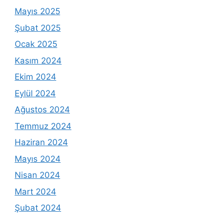
Mayıs 2025
Şubat 2025
Ocak 2025
Kasım 2024
Ekim 2024
Eylül 2024
Ağustos 2024
Temmuz 2024
Haziran 2024
Mayıs 2024
Nisan 2024
Mart 2024
Şubat 2024