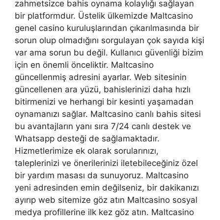
zahmetsizce bahis oynama kolaylığı sağlayan
bir platformdur. Üstelik ülkemizde Maltcasino
genel casino kuruluşlarından çıkarılmasında bir
sorun olup olmadığını sorgulayan çok sayıda kişi
var ama sorun bu değil. Kullanıcı güvenliği bizim
için en önemli önceliktir. Maltcasino
güncellenmiş adresini ayarlar. Web sitesinin
güncellenen ara yüzü, bahislerinizi daha hızlı
bitirmenizi ve herhangi bir kesinti yaşamadan
oynamanızı sağlar. Maltcasino canlı bahis sitesi
bu avantajların yanı sıra 7/24 canlı destek ve
Whatsapp desteği de sağlamaktadır.
Hizmetlerimize ek olarak sorularınızı,
taleplerinizi ve önerilerinizi iletebileceğiniz özel
bir yardım masası da sunuyoruz. Maltcasino
yeni adresinden emin değilseniz, bir dakikanızı
ayırıp web sitemize göz atın Maltcasino sosyal
medya profillerine ilk kez göz atın. Maltcasino