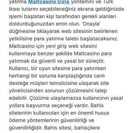
yatırma
Maltcasino Giriş
yöntemini ve Türk
lirası tutarını seçebileceğiniz ekrana geldiğinizde
işlemi başlatan kişi tarafından gerekli alanları
doldurduğunuzdan emin olun. ‘Onayla’
düğmesine tıklayarak web sitesinin belirlenen
yetkilisine para yatırma talebi başlatacaksınız.
Maltcasino i̇çin yeni giriş
web sitesini
kullanmaya benzer şekilde Maltcasino para
yatırmak da güvenli ve yasal bir süreçtir.
Kullanıcı, bir oyun sitesine para yatırırken
herhangi bir sorunla karşılaştığında canlı
desteğe müşteri temsilcisine ulaşarak site
yöneticisinden sorunun çözülmesini talep
edebilir. Çözüme ulaşılamazsa kullanıcının yasal
yollara başvurma seçeneği vardır. Bahis
sitelerinin kullanıcıları için en önemli husus
ödeme yöntemlerinin güvenilirliği ve
güvenilirliğidir. Bahis sitesi, bahisçilere