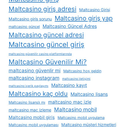
Maltcasino giriş adresi
Maltcasino Girişi
Maltcasino giriş yap
Maltcasino giriş sorunu
Maltcasino Güncel Adres
maltcasino güncel
Maltcasino güncel adresi
Maltcasino güncel giriş
maltcasino güvenilir casino platformlarında
Maltcasino Güvenilir Mi?
maltcasino güvenlir mi
Maltcasino hoş geldin
maltcasino instagram
maltcasino i̇letişimi
Maltcasino kayıt
maltcasino i̇çerik paylaşımı
Maltcasino kaç oldu
Maltcasino lisans
maltcasino maç izle
Maltcasino lisanslı mı
Maltcasino mobil
maltcasino maç izleme
Maltcasino mobil giriş
Maltcasino mobil uygulama
Maltcasino müşteri hizmetleri
Maltcasino mobil uygulaması