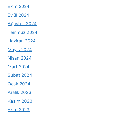
Ekim 2024
Eylül 2024
Ağustos 2024
Temmuz 2024
Haziran 2024
Mayıs 2024
Nisan 2024
Mart 2024
Şubat 2024
Ocak 2024
Aralık 2023
Kasım 2023
Ekim 2023