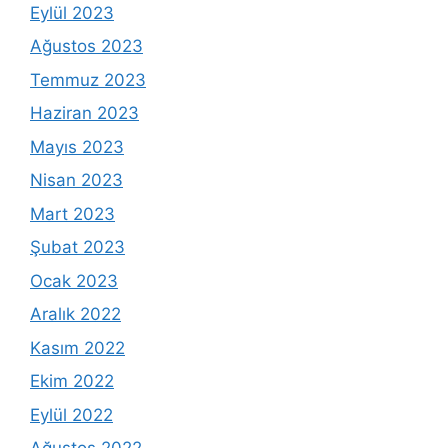
Eylül 2023
Ağustos 2023
Temmuz 2023
Haziran 2023
Mayıs 2023
Nisan 2023
Mart 2023
Şubat 2023
Ocak 2023
Aralık 2022
Kasım 2022
Ekim 2022
Eylül 2022