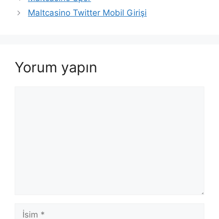
Maltcasino Twitter Mobil Girişi
Yorum yapın
Yorum
İsim