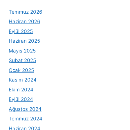
Temmuz 2026
Haziran 2026
Eylül 2025
Haziran 2025
Mayıs 2025
Şubat 2025
Ocak 2025
Kasım 2024
Ekim 2024
Eylül 2024
Ağustos 2024
Temmuz 2024
Haziran 2024