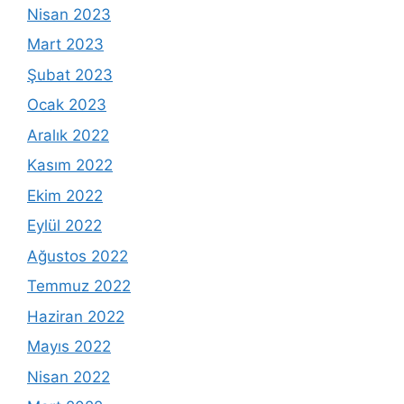
Nisan 2023
Mart 2023
Şubat 2023
Ocak 2023
Aralık 2022
Kasım 2022
Ekim 2022
Eylül 2022
Ağustos 2022
Temmuz 2022
Haziran 2022
Mayıs 2022
Nisan 2022