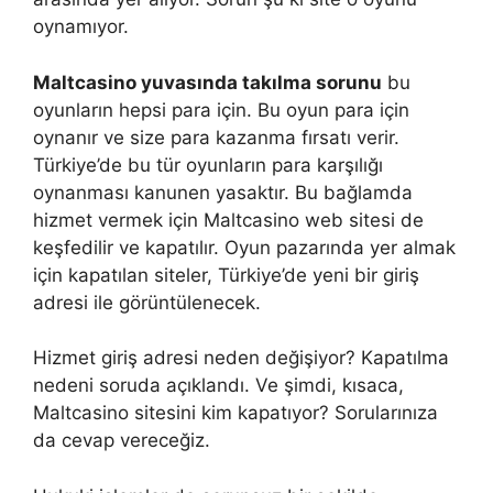
oynamıyor.
Maltcasino yuvasında takılma sorunu
bu
oyunların hepsi para için. Bu oyun para için
oynanır ve size para kazanma fırsatı verir.
Türkiye’de bu tür oyunların para karşılığı
oynanması kanunen yasaktır. Bu bağlamda
hizmet vermek için Maltcasino web sitesi de
keşfedilir ve kapatılır. Oyun pazarında yer almak
için kapatılan siteler, Türkiye’de yeni bir giriş
adresi ile görüntülenecek.
Hizmet giriş adresi neden değişiyor? Kapatılma
nedeni soruda açıklandı. Ve şimdi, kısaca,
Maltcasino sitesini kim kapatıyor? Sorularınıza
da cevap vereceğiz.