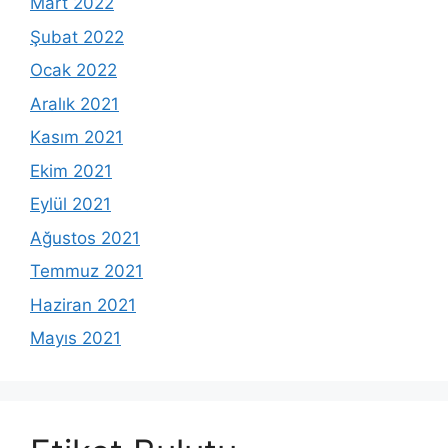
Mart 2022
Şubat 2022
Ocak 2022
Aralık 2021
Kasım 2021
Ekim 2021
Eylül 2021
Ağustos 2021
Temmuz 2021
Haziran 2021
Mayıs 2021