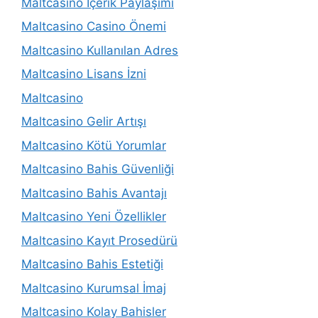
Maltcasino İçerik Paylaşımı
Maltcasino Casino Önemi
Maltcasino Kullanılan Adres
Maltcasino Lisans İzni
Maltcasino
Maltcasino Gelir Artışı
Maltcasino Kötü Yorumlar
Maltcasino Bahis Güvenliği
Maltcasino Bahis Avantajı
Maltcasino Yeni Özellikler
Maltcasino Kayıt Prosedürü
Maltcasino Bahis Estetiği
Maltcasino Kurumsal İmaj
Maltcasino Kolay Bahisler