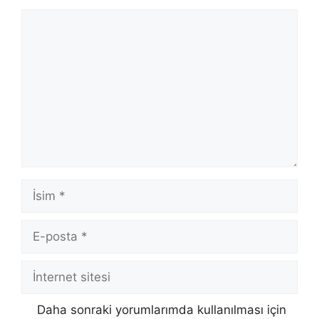
Yorum
İsim
E-
posta
İnternet
sitesi
Daha sonraki yorumlarımda kullanılması için