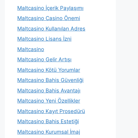
Maltcasino İçerik Paylaşımı
Maltcasino Casino Önemi
Maltcasino Kullanılan Adres
Maltcasino Lisans İzni
Maltcasino
Maltcasino Gelir Artışı
Maltcasino Kötü Yorumlar
Maltcasino Bahis Güvenliği
Maltcasino Bahis Avantajı
Maltcasino Yeni Özellikler
Maltcasino Kayıt Prosedürü
Maltcasino Bahis Estetiği
Maltcasino Kurumsal İmaj