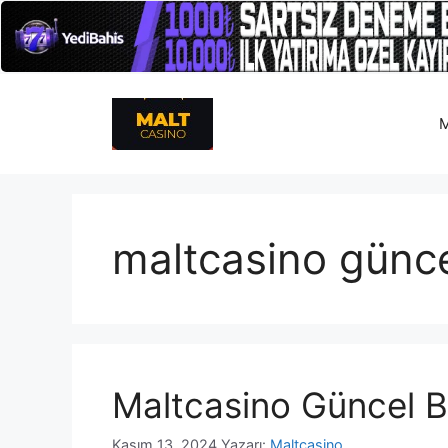
İçeriğe
atla
M
maltcasino günce
Maltcasino Güncel B
Kasım 13, 2024
Yazarı:
Maltcasino