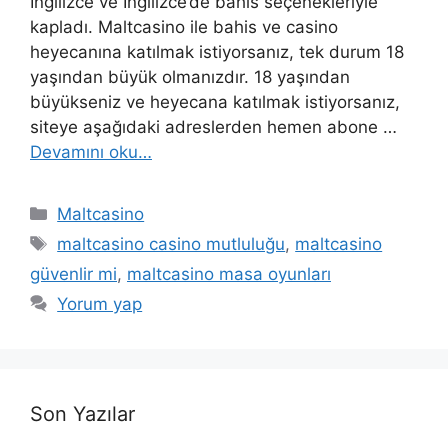
İngilizce ve İngilizce’de bahis seçenekleriyle
kapladı. Maltcasino ile bahis ve casino
heyecanına katılmak istiyorsanız, tek durum 18
yaşından büyük olmanızdır. 18 yaşından
büyükseniz ve heyecana katılmak istiyorsanız,
siteye aşağıdaki adreslerden hemen abone …
Devamını oku…
Kategoriler
Maltcasino
Etiketler
maltcasino casino mutluluğu
,
maltcasino
güvenlir mi
,
maltcasino masa oyunları
Yorum yap
Son Yazılar