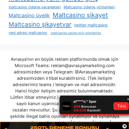
maltcasino ödeme seçenekleri
Maltcasino ödeme yöntemleri
Maltcasino şikayet
Maltcasino üyelik
Maltcasino şikayetvar
twitter maltcasino
yeni adresi maltcasino
maltcasino casino giriş bilgileriniz
Avrasya'nın en büyük reklam platformunda olmak için
Microsoft Teams:
reklam@avrasyamarketing.com
adresimizden veya Telegram: @Avrasyamarketing
adresimizden irtibat kurabilirsiniz. (Tek iletişim
adreslerimiz teams / telegram ve mail adresimizdir.
Harici hiçbir iletişim adresimiz bulunmamaktadır.
Lütfen itibar etmeyiniz.) Türkiye yasalarına göre 7258
sayılı kanun uyarınca yasa dışı bahis oynamanın
cezaları mevcuttur. Şu an bulunduğunuz site hiç bir
şekilde illegal bahis oyunları oynatmıyor ve oynamaya
aracı olmuyordur.
rulobet
|
betparex
|
holeyy
|
×
matrixbet
|
betingo
|
betkur
|
tamcasino
|
titabet