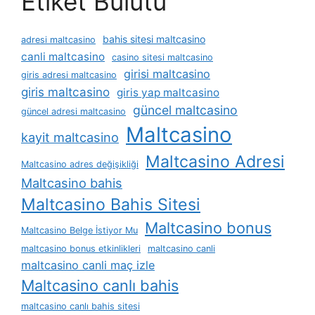
Etiket Bulutu
bahis sitesi maltcasino
adresi maltcasino
canli maltcasino
casino sitesi maltcasino
girisi maltcasino
giris adresi maltcasino
giris maltcasino
giris yap maltcasino
güncel maltcasino
güncel adresi maltcasino
Maltcasino
kayit maltcasino
Maltcasino Adresi
Maltcasino adres değişikliği
Maltcasino bahis
Maltcasino Bahis Sitesi
Maltcasino bonus
Maltcasino Belge İstiyor Mu
maltcasino bonus etkinlikleri
maltcasino canli
maltcasino canli maç izle
Maltcasino canlı bahis
maltcasino canlı bahis sitesi