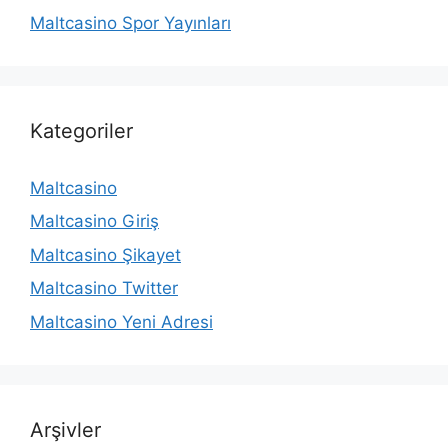
Maltcasino Spor Yayınları
Kategoriler
Maltcasino
Maltcasino Giriş
Maltcasino Şikayet
Maltcasino Twitter
Maltcasino Yeni Adresi
Arşivler