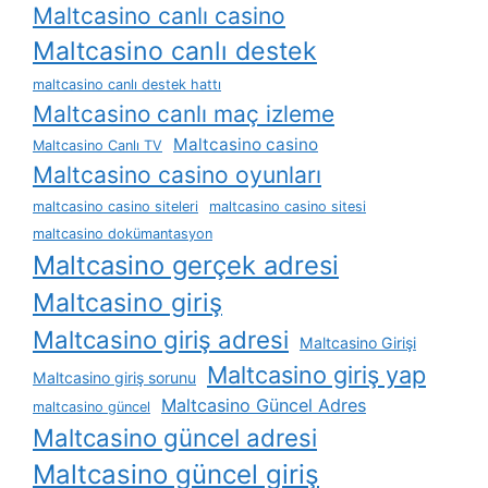
Maltcasino canlı casino
Maltcasino canlı destek
maltcasino canlı destek hattı
Maltcasino canlı maç izleme
Maltcasino casino
Maltcasino Canlı TV
Maltcasino casino oyunları
maltcasino casino siteleri
maltcasino casino sitesi
maltcasino dokümantasyon
Maltcasino gerçek adresi
Maltcasino giriş
Maltcasino giriş adresi
Maltcasino Girişi
Maltcasino giriş yap
Maltcasino giriş sorunu
Maltcasino Güncel Adres
maltcasino güncel
Maltcasino güncel adresi
Maltcasino güncel giriş