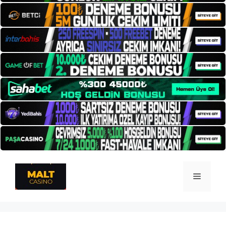
İçeriğe
atla
Menü