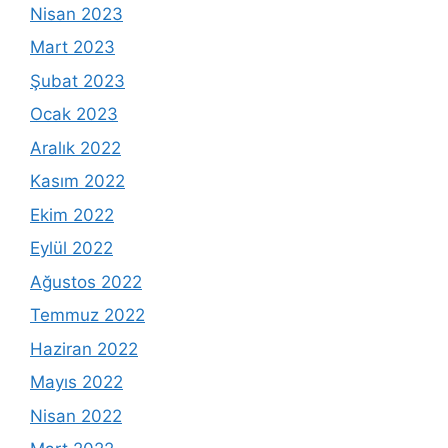
Nisan 2023
Mart 2023
Şubat 2023
Ocak 2023
Aralık 2022
Kasım 2022
Ekim 2022
Eylül 2022
Ağustos 2022
Temmuz 2022
Haziran 2022
Mayıs 2022
Nisan 2022