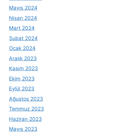
Mayıs 2024
Nisan 2024
Mart 2024
Şubat 2024
Ocak 2024
Aralık 2023
Kasım 2023
Ekim 2023
Eylül 2023
Ağustos 2023
Temmuz 2023
Haziran 2023
Mayıs 2023