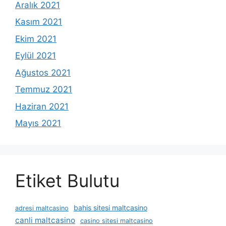
Aralık 2021
Kasım 2021
Ekim 2021
Eylül 2021
Ağustos 2021
Temmuz 2021
Haziran 2021
Mayıs 2021
Etiket Bulutu
bahis sitesi maltcasino
adresi maltcasino
canli maltcasino
casino sitesi maltcasino