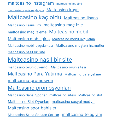
maltcasino instagram
maltcasino i̇letişimi
Maltcasino kayıt
maltcasino i̇çerik paylaşımı
Maltcasino kaç oldu
Maltcasino lisans
maltcasino maç izle
Maltcasino lisanslı mı
Maltcasino mobil
maltcasino maç izleme
Maltcasino mobil giriş
Maltcasino mobil uygulama
Maltcasino müşteri hizmetleri
Maltcasino mobil uygulaması
maltcasino nasil bir site
Maltcasino nasıl bir site
maltcasino oyun güvenliği
Maltcasino oyun sitesi
Maltcasino Para Yatırma
Maltcasino para çekme
maltcasino promosyon
Maltcasino promosyonları
Maltcasino Sanal Sporlar
maltcasino sitesi
Maltcasino slot
Maltcasino Slot Oyunları
maltcasino sosyal medya
Maltcasino spor bahisleri
maltcasino telegram
Maltcasino Sıkça Sorulan Sorular