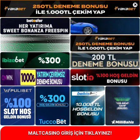
×
MALTCASINO GİRİŞ İÇİN TIKLAYINIZ!