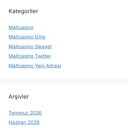
Kategoriler
Maltcasino
Maltcasino Giriş
Maltcasino Şikayet
Maltcasino Twitter
Maltcasino Yeni Adresi
Arşivler
Temmuz 2026
Haziran 2026