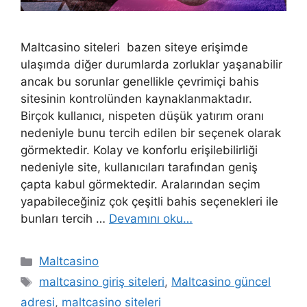
Maltcasino siteleri bazen siteye erişimde
ulaşımda diğer durumlarda zorluklar yaşanabilir
ancak bu sorunlar genellikle çevrimiçi bahis
sitesinin kontrolünden kaynaklanmaktadır.
Birçok kullanıcı, nispeten düşük yatırım oranı
nedeniyle bunu tercih edilen bir seçenek olarak
görmektedir. Kolay ve konforlu erişilebilirliği
nedeniyle site, kullanıcıları tarafından geniş
çapta kabul görmektedir. Aralarından seçim
yapabileceğiniz çok çeşitli bahis seçenekleri ile
bunları tercih …
Devamını oku…
Kategoriler
Maltcasino
Etiketler
maltcasino giriş siteleri
,
Maltcasino güncel
adresi
,
maltcasino siteleri